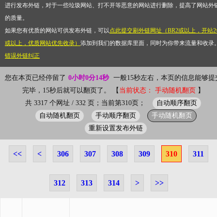
进行发布外链，对于一些垃圾网站、打不开等恶意的网站进行删除，提高了网站外
的质量。
如果您有优质的网站可供发布外链，可以
点此提交刷外链网址（BR2或以上，开站2
或以上，优质网站优先收录）
添加到我们的数据库里面，同时为你带来流量和收录
错误外链纠正
您在本页已经停留了
0小时0分14秒
一般15秒左右，本页的信息能够提
完毕，15秒后就可以翻页了。 【
当前状态： 手动随机翻页
】
自动顺序翻页
共 3317 个网址 / 332 页；当前第310页；
自动随机翻页
手动顺序翻页
手动随机翻页
重新设置发布外链
<<
<
306
307
308
309
310
311
312
313
314
>
>>