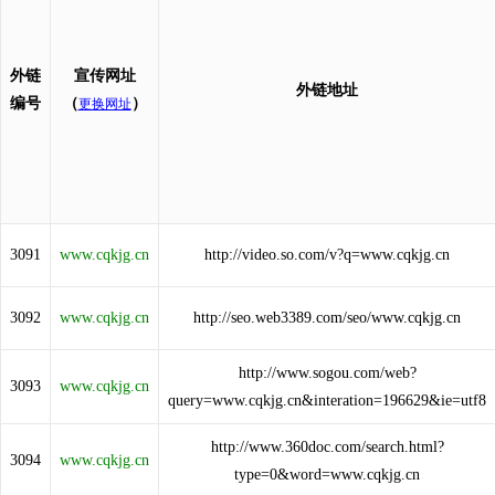
外链
宣传网址
外链地址
编号
（
）
更换网址
3091
www.cqkjg.cn
http://video.so.com/v?q=www.cqkjg.cn
3092
www.cqkjg.cn
http://seo.web3389.com/seo/www.cqkjg.cn
http://www.sogou.com/web?
3093
www.cqkjg.cn
query=www.cqkjg.cn&interation=196629&ie=utf8
http://www.360doc.com/search.html?
3094
www.cqkjg.cn
type=0&word=www.cqkjg.cn