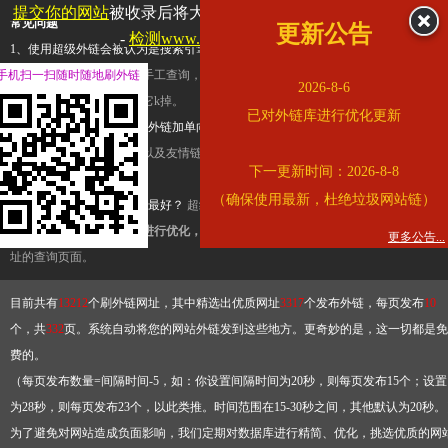
提交你的网站
被收录后将大幅提升流量和外链，
查看展示页面
常见问题
更新公告
-
检测www.cqkjg.cn是否收录
1、使用超级外链会被认为是搜索引擎优化作弊吗？
超级外链只是一个简便而集成
手机扫一扫随时随地刷外链
查询工具，模拟的是正常手工查询，不是作弊。如果是作弊，那您可以使用超级外
2026-8-6
推广竞争对手的网址，让它k掉。
已对外链库进行优化更新
2、网站优化单纯依靠超级外链加单向链接可行吗？
网站优化不能单纯依靠超级外
链，需要结合普通的外链以及友情链接，您可以到站长论坛发布外链，到友情链接
下一更新时间：2026-8-8
台交换友情链接。
（确保使用最新，杜绝垃圾网站链）
3、如何使用超级外链效果最好？
超级外链不同于普通的外链，它是动态的链接，
有频繁使用超级外链工具进行优化，才能获得稳定的外链
，最终使搜索引擎收录带
更多公告...
址的查询页面。
目前共有
13212
个刷外链网址，其中精选出优质网址
3317
个发布外链，每页发布
10
个，共
332
页。系统自动将您的网站外链发到这些地方。更奇妙的是，这一切都是免
费的。
（每页发布数量=间隔时间-5，如：你设置间隔时间为20秒，则每页发布15个；设置
为28秒，则每页发布23个，以此类推。时间范围在15-30秒之间，其他默认为20秒。
为了避免对网站造成负面影响，我们定期对数据库进行精简、优化，挑选优质的网