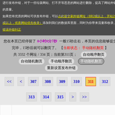
进行发布外链，对于一些垃圾网站、打不开等恶意的网站进行删除，提高了网站外
的质量。
如果您有优质的网站可供发布外链，可以
点此提交刷外链网址（BR2或以上，开站2
或以上，优质网站优先收录）
添加到我们的数据库里面，同时为你带来流量和收录
错误外链纠正
您在本页已经停留了
0小时0分7秒
一般15秒左右，本页的信息能够提
完毕，15秒后就可以翻页了。 【
当前状态： 手动随机翻页
】
自动顺序翻页
共 3332 个网址 / 334 页；当前第311页；
自动随机翻页
手动顺序翻页
手动随机翻页
重新设置发布外链
<<
<
307
308
309
310
311
312
313
314
315
>
>>