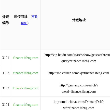
宣传网址
（
外链
更换
外链地址
编号
）
网址
http://vip.baidu.com/search/show/getsearchresu
3101
finance.ifeng.com
query=finance.ifeng.com
3102
finance.ifeng.com
http://seo.chinaz.com/?q=finance.ifeng.com
http://gannang.com/search/?
3103
finance.ifeng.com
word=finance.ifeng.com
http://tool.chinaz.com/DomainDel/?
3104
finance.ifeng.com
wd=finance.ifeng.com