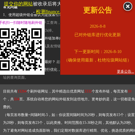
提交你的网站
被收录后将大幅提升流量和外链，
查看展示页面
常见问题
更新公告
-
检测finance.ifeng.com是否收录
1、使用超级外链会被认为是搜索引擎优化作弊吗？
超级外链只是一个简便而集成
手机扫一扫随时随地刷外链
查询工具，模拟的是正常手工查询，不是作弊。如果是作弊，那您可以使用超级外
2026-8-8
推广竞争对手的网址，让它k掉。
已对外链库进行优化更新
2、网站优化单纯依靠超级外链加单向链接可行吗？
网站优化不能单纯依靠超级外
链，需要结合普通的外链以及友情链接，您可以到站长论坛发布外链，到友情链接
下一更新时间：2026-8-10
台交换友情链接。
（确保使用最新，杜绝垃圾网站链）
3、如何使用超级外链效果最好？
超级外链不同于普通的外链，它是动态的链接，
有频繁使用超级外链工具进行优化，才能获得稳定的外链
，最终使搜索引擎收录带
更多公告...
址的查询页面。
目前共有
13264
个刷外链网址，其中精选出优质网址
3332
个发布外链，每页发布
10
个，共
334
页。系统自动将您的网站外链发到这些地方。更奇妙的是，这一切都是免
费的。
（每页发布数量=间隔时间-5，如：你设置间隔时间为20秒，则每页发布15个；设置
为28秒，则每页发布23个，以此类推。时间范围在15-30秒之间，其他默认为20秒。
为了避免对网站造成负面影响，我们定期对数据库进行精简、优化，挑选优质的网