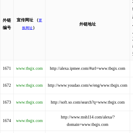
宣传网址
（
外链
更
外链地址
编号
）
换网址
1671
www.tbqjx.com
http://alexa.ipmee.com/#url=www.tbqjx.com
1672
www.tbqjx.com
http://www.youdao.com/w/eng/www.tbqjx.com
1673
www.tbqjx.com
http://soft.so.com/search?q=www.tbqjx.com
http://www.msh114.com/alexa/?
1674
www.tbqjx.com
domain=www.tbqjx.com