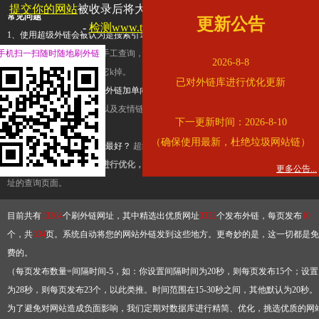
提交你的网站
被收录后将大幅提升流量和外链，
查看展示页面
常见问题
更新公告
-
检测www.tbqjx.com是否收录
1、使用超级外链会被认为是搜索引擎优化作弊吗？
超级外链只是一个简便而集成
手机扫一扫随时随地刷外链
查询工具，模拟的是正常手工查询，不是作弊。如果是作弊，那您可以使用超级外
2026-8-8
推广竞争对手的网址，让它k掉。
已对外链库进行优化更新
2、网站优化单纯依靠超级外链加单向链接可行吗？
网站优化不能单纯依靠超级外
链，需要结合普通的外链以及友情链接，您可以到站长论坛发布外链，到友情链接
下一更新时间：2026-8-10
台交换友情链接。
（确保使用最新，杜绝垃圾网站链）
3、如何使用超级外链效果最好？
超级外链不同于普通的外链，它是动态的链接，
有频繁使用超级外链工具进行优化，才能获得稳定的外链
，最终使搜索引擎收录带
更多公告...
址的查询页面。
目前共有
13264
个刷外链网址，其中精选出优质网址
3332
个发布外链，每页发布
10
个，共
334
页。系统自动将您的网站外链发到这些地方。更奇妙的是，这一切都是免
费的。
（每页发布数量=间隔时间-5，如：你设置间隔时间为20秒，则每页发布15个；设置
为28秒，则每页发布23个，以此类推。时间范围在15-30秒之间，其他默认为20秒。
为了避免对网站造成负面影响，我们定期对数据库进行精简、优化，挑选优质的网