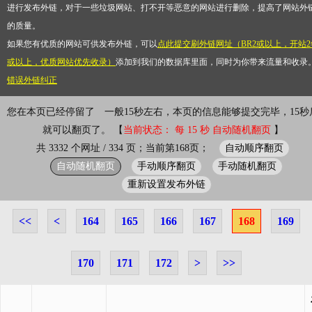
进行发布外链，对于一些垃圾网站、打不开等恶意的网站进行删除，提高了网站外
的质量。
如果您有优质的网站可供发布外链，可以
点此提交刷外链网址（BR2或以上，开站2
或以上，优质网站优先收录）
添加到我们的数据库里面，同时为你带来流量和收录
错误外链纠正
您在本页已经停留了
一般15秒左右，本页的信息能够提交完毕，15秒
就可以翻页了。 【
当前状态： 每 15 秒 自动随机翻页
】
自动顺序翻页
共 3332 个网址 / 334 页；当前第168页；
自动随机翻页
手动顺序翻页
手动随机翻页
重新设置发布外链
<<
<
164
165
166
167
168
169
170
171
172
>
>>