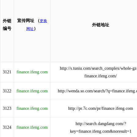
宣传网址
（
外链
更换
外链地址
编号
）
网址
http://s.tuniu.com/search_complex/whole-gz
3121
finance.ifeng.com
finance.ifeng.com/
3122
finance.ifeng.com
http://wenda.so.com/search/?q=finance.ifeng
3123
finance.ifeng.com
http://pr.7c.com/pr/finance.ifeng.com
http://search.dangdang.com/?
3124
finance.ifeng.com
key=finance.ifeng.com&noresult=1