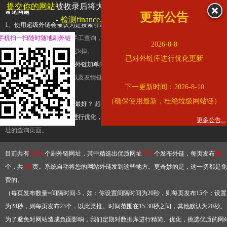
提交你的网站
被收录后将大幅提升流量和外链，
查看展示页面
常见问题
更新公告
-
检测finance.ifeng.com是否收录
1、使用超级外链会被认为是搜索引擎优化作弊吗？
超级外链只是一个简便而集成
手机扫一扫随时随地刷外链
查询工具，模拟的是正常手工查询，不是作弊。如果是作弊，那您可以使用超级外
2026-8-8
推广竞争对手的网址，让它k掉。
已对外链库进行优化更新
2、网站优化单纯依靠超级外链加单向链接可行吗？
网站优化不能单纯依靠超级外
链，需要结合普通的外链以及友情链接，您可以到站长论坛发布外链，到友情链接
下一更新时间：2026-8-10
台交换友情链接。
（确保使用最新，杜绝垃圾网站链）
3、如何使用超级外链效果最好？
超级外链不同于普通的外链，它是动态的链接，
有频繁使用超级外链工具进行优化，才能获得稳定的外链
，最终使搜索引擎收录带
更多公告...
址的查询页面。
目前共有
13264
个刷外链网址，其中精选出优质网址
3332
个发布外链，每页发布
10
个，共
334
页。系统自动将您的网站外链发到这些地方。更奇妙的是，这一切都是免
费的。
（每页发布数量=间隔时间-5，如：你设置间隔时间为20秒，则每页发布15个；设置
为28秒，则每页发布23个，以此类推。时间范围在15-30秒之间，其他默认为20秒。
为了避免对网站造成负面影响，我们定期对数据库进行精简、优化，挑选优质的网