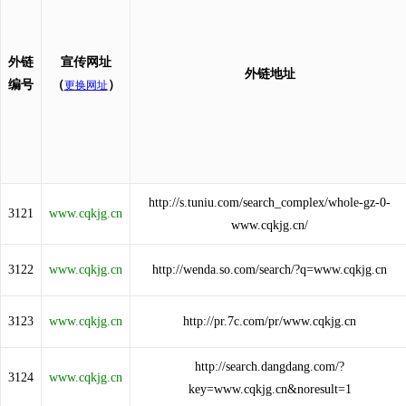
外链
宣传网址
外链地址
编号
（
）
更换网址
http://s.tuniu.com/search_complex/whole-gz-0-
3121
www.cqkjg.cn
www.cqkjg.cn/
3122
www.cqkjg.cn
http://wenda.so.com/search/?q=www.cqkjg.cn
3123
www.cqkjg.cn
http://pr.7c.com/pr/www.cqkjg.cn
http://search.dangdang.com/?
3124
www.cqkjg.cn
key=www.cqkjg.cn&noresult=1