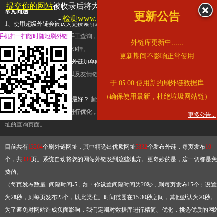
提交你的网站
被收录后将大幅提升流量和外链，
查看展示页面
常见问题
更新公告
-
检测www.cqkjg.cn是否收录
1、使用超级外链会被认为是搜索引擎优化作弊吗？
超级外链只是一个简便而集成
手机扫一扫随时随地刷外链
查询工具，模拟的是正常手工查询，不是作弊。如果是作弊，那您可以使用超级外
外链库更新中......
推广竞争对手的网址，让它k掉。
更新期间不影响正常使用
2、网站优化单纯依靠超级外链加单向链接可行吗？
网站优化不能单纯依靠超级外
链，需要结合普通的外链以及友情链接，您可以到站长论坛发布外链，到友情链接
于 05:00 使用新的刷外链数据库
台交换友情链接。
（确保使用最新，杜绝垃圾网站链）
3、如何使用超级外链效果最好？
超级外链不同于普通的外链，它是动态的链接，
有频繁使用超级外链工具进行优化，才能获得稳定的外链
，最终使搜索引擎收录带
更多公告...
址的查询页面。
目前共有
13264
个刷外链网址，其中精选出优质网址
3332
个发布外链，每页发布
10
个，共
334
页。系统自动将您的网站外链发到这些地方。更奇妙的是，这一切都是免
费的。
（每页发布数量=间隔时间-5，如：你设置间隔时间为20秒，则每页发布15个；设置
为28秒，则每页发布23个，以此类推。时间范围在15-30秒之间，其他默认为20秒。
为了避免对网站造成负面影响，我们定期对数据库进行精简、优化，挑选优质的网