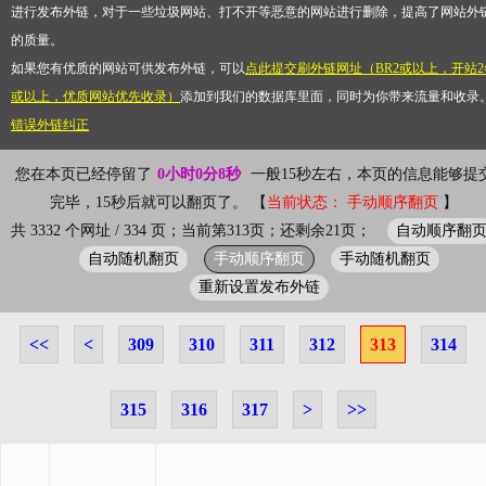
进行发布外链，对于一些垃圾网站、打不开等恶意的网站进行删除，提高了网站外
的质量。
如果您有优质的网站可供发布外链，可以
点此提交刷外链网址（BR2或以上，开站2
或以上，优质网站优先收录）
添加到我们的数据库里面，同时为你带来流量和收录
错误外链纠正
您在本页已经停留了
0小时0分8秒
一般15秒左右，本页的信息能够提
完毕，15秒后就可以翻页了。 【
当前状态： 手动顺序翻页
】
自动顺序翻
共 3332 个网址 / 334 页；当前第313页；还剩余21页；
自动随机翻页
手动顺序翻页
手动随机翻页
重新设置发布外链
<<
<
309
310
311
312
313
314
315
316
317
>
>>