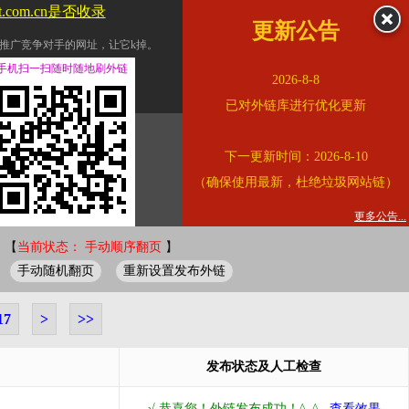
tt.com.cn是否收录
更新公告
推广竞争对手的网址，让它k掉。
交换友情链接。
手机扫一扫随时随地刷外链
2026-8-8
址的查询页面。
已对外链库进行优化更新
的。
下一更新时间：2026-8-10
链的质量。
（确保使用最新，杜绝垃圾网站链）
。
错误外链纠正
更多公告...
 【
当前状态： 手动顺序翻页
】
手动随机翻页
重新设置发布外链
17
>
>>
发布状态及人工检查