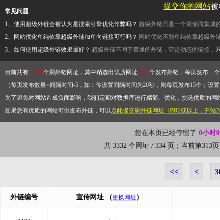
提交你的网站
被
常见问题
1、使用超级外链会被认为是搜索引擎优化作弊吗？
超级外链只是一个简便而集成
2、网站优化单纯依靠超级外链加单向链接可行吗？
网站优化不能单纯依靠超级外
3、如何使用超级外链效果最好？
超级外链不同于普通的外链，它是动态的链接，
目前共有
13264
个刷外链网址，其中精选出优质网址
3332
个发布外链，每页发布
10
个
（每页发布数量=间隔时间-5，如：你设置间隔时间为20秒，则每页发布15个；设置为
为了避免对网站造成负面影响，我们定期对数据库进行精简、优化，挑选优质的网
如果您有优质的网站可供发布外链，可以
点此提交刷外链网址（BR2或以上，开站
您在本页已经停留了
0小时
共 3332 个网址 / 334 页；当前第3
<<
<
3
外链编号
宣传网址
（
）
更换网址