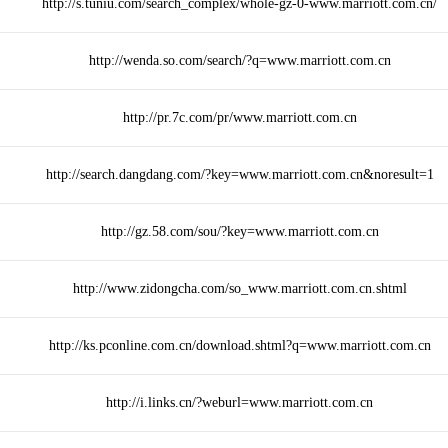
http://s.tuniu.com/search_complex/whole-gz-0-www.marriott.com.cn/
http://wenda.so.com/search/?q=www.marriott.com.cn
http://pr.7c.com/pr/www.marriott.com.cn
http://search.dangdang.com/?key=www.marriott.com.cn&noresult=1
http://gz.58.com/sou/?key=www.marriott.com.cn
http://www.zidongcha.com/so_www.marriott.com.cn.shtml
http://ks.pconline.com.cn/download.shtml?q=www.marriott.com.cn
http://i.links.cn/?weburl=www.marriott.com.cn