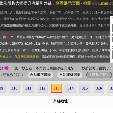
收录后将大幅提升流量和外链，
查看展示页面
-
检测www.marrio
的查询工具，模拟的是正常手工查询，不是作弊。如果是作弊，那您可以使用超级外链
链，需要结合普通的外链以及友情链接，您可以到站长论坛发布外链，到友情链接平台
只有频繁使用超级外链工具进行优化，才能获得稳定的外链
，最终使搜索引擎收录带网
，共
334
页。系统自动将您的网站外链发到这些地方。更奇妙的是，这一切都是免费
28秒，则每页发布23个，以此类推。时间范围在15-30秒之间，其他默认为20秒。）
站进行发布外链，对于一些垃圾网站、打不开等恶意的网站进行删除，提高了网站外
2年或以上，优质网站优先收录）
添加到我们的数据库里面，同时为你带来流量和收录
0分7秒
一般15秒左右，本页的信息能够提交完毕，15秒后就可以翻页了。
自动顺序翻页
自动随机翻页
手动顺序翻页
13页；还剩余21页；
09
310
311
312
313
314
315
316
3
外链地址