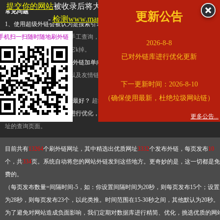
提交你的网站
被收录后将大幅提升流量和外链，
查看展示页面
常见问题
更新公告
-
检测www.marriott.com.cn是否收录
1、使用超级外链会被认为是搜索引擎优化作弊吗？
超级外链只是一个简便而集成
手机扫一扫随时随地刷外链
查询工具，模拟的是正常手工查询，不是作弊。如果是作弊，那您可以使用超级外
2026-8-8
推广竞争对手的网址，让它k掉。
已对外链库进行优化更新
2、网站优化单纯依靠超级外链加单向链接可行吗？
网站优化不能单纯依靠超级外
链，需要结合普通的外链以及友情链接，您可以到站长论坛发布外链，到友情链接
下一更新时间：2026-8-10
台交换友情链接。
（确保使用最新，杜绝垃圾网站链）
3、如何使用超级外链效果最好？
超级外链不同于普通的外链，它是动态的链接，
有频繁使用超级外链工具进行优化，才能获得稳定的外链
，最终使搜索引擎收录带
更多公告...
址的查询页面。
目前共有
13264
个刷外链网址，其中精选出优质网址
3332
个发布外链，每页发布
10
个，共
334
页。系统自动将您的网站外链发到这些地方。更奇妙的是，这一切都是免
费的。
（每页发布数量=间隔时间-5，如：你设置间隔时间为20秒，则每页发布15个；设置
为28秒，则每页发布23个，以此类推。时间范围在15-30秒之间，其他默认为20秒。
为了避免对网站造成负面影响，我们定期对数据库进行精简、优化，挑选优质的网