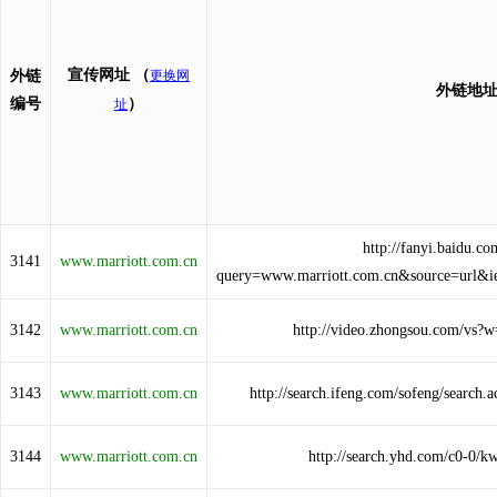
宣传网址
（
外链
更换网
外链地
编号
）
址
http://fanyi.baidu.co
3141
www.marriott.com.cn
query=www.marriott.com.cn&source=url&
3142
www.marriott.com.cn
http://video.zhongsou.com/vs?
3143
www.marriott.com.cn
http://search.ifeng.com/sofeng/search
3144
www.marriott.com.cn
http://search.yhd.com/c0-0/