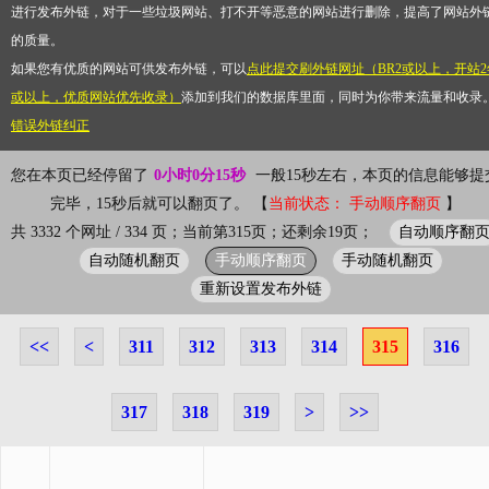
进行发布外链，对于一些垃圾网站、打不开等恶意的网站进行删除，提高了网站外
的质量。
如果您有优质的网站可供发布外链，可以
点此提交刷外链网址（BR2或以上，开站2
或以上，优质网站优先收录）
添加到我们的数据库里面，同时为你带来流量和收录
错误外链纠正
您在本页已经停留了
0小时0分16秒
一般15秒左右，本页的信息能够提
完毕，15秒后就可以翻页了。 【
当前状态： 手动顺序翻页
】
自动顺序翻
共 3332 个网址 / 334 页；当前第315页；还剩余19页；
自动随机翻页
手动顺序翻页
手动随机翻页
重新设置发布外链
<<
<
311
312
313
314
315
316
317
318
319
>
>>