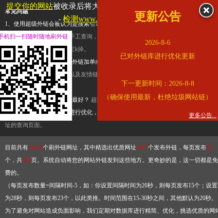
提交你的网站
被收录后将大幅提升流量和外链，
查看展示页面
常见问题
更新公告
-
检测www.cqkjg.cn是否收录
1、使用超级外链会被认为是搜索引擎优化作弊吗？
超级外链只是一个简便而集成
手机扫一扫随时随地刷外链
查询工具，模拟的是正常手工查询，不是作弊。如果是作弊，那您可以使用超级外
2026-8-6
推广竞争对手的网址，让它k掉。
已对外链库进行优化更新
2、网站优化单纯依靠超级外链加单向链接可行吗？
网站优化不能单纯依靠超级外
链，需要结合普通的外链以及友情链接，您可以到站长论坛发布外链，到友情链接
下一更新时间：2026-8-8
台交换友情链接。
（确保使用最新，杜绝垃圾网站链）
3、如何使用超级外链效果最好？
超级外链不同于普通的外链，它是动态的链接，
有频繁使用超级外链工具进行优化，才能获得稳定的外链
，最终使搜索引擎收录带
更多公告...
址的查询页面。
目前共有
13212
个刷外链网址，其中精选出优质网址
3317
个发布外链，每页发布
10
个，共
332
页。系统自动将您的网站外链发到这些地方。更奇妙的是，这一切都是免
费的。
（每页发布数量=间隔时间-5，如：你设置间隔时间为20秒，则每页发布15个；设置
为28秒，则每页发布23个，以此类推。时间范围在15-30秒之间，其他默认为20秒。
为了避免对网站造成负面影响，我们定期对数据库进行精简、优化，挑选优质的网