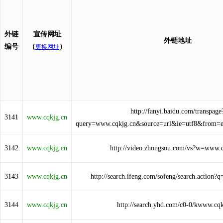
外链
宣传网址
外链地址
编号
（
）
更换网址
http://fanyi.baidu.com/transpage
3141
www.cqkjg.cn
query=www.cqkjg.cn&source=url&ie=utf8&from=
3142
www.cqkjg.cn
http://video.zhongsou.com/vs?w=www.c
3143
www.cqkjg.cn
http://search.ifeng.com/sofeng/search.action
3144
www.cqkjg.cn
http://search.yhd.com/c0-0/kwww.cqk