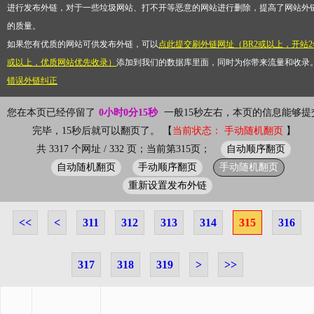
进行发布外链，对于一些垃圾网站、打不开等恶意的网站进行删除，提高了网站外
的质量。
如果您有优质的网站可供发布外链，可以
点此提交刷外链网址（BR2或以上，开站2
或以上，优质网站优先收录）
添加到我们的数据库里面，同时为你带来流量和收录
错误外链纠正
您在本页已经停留了
0小时0分15秒
一般15秒左右，本页的信息能够提
完毕，15秒后就可以翻页了。 【
当前状态： 手动随机翻页
】
自动顺序翻页
共 3317 个网址 / 332 页；当前第315页；
自动随机翻页
手动顺序翻页
手动随机翻页
重新设置发布外链
<<
<
311
312
313
314
315
316
317
318
319
>
>>