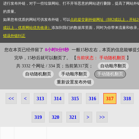
进行发布外链，对于一些垃圾网站、打不开等恶意的网站进行删除，提高了网站外
的质量。
如果您有优质的网站可供发布外链，可以
点此提交刷外链网址（BR2或以上，开站2
或以上，优质网站优先收录）
添加到我们的数据库里面，同时为你带来流量和收录
错误外链纠正
您在本页已经停留了
0小时0分9秒
一般15秒左右，本页的信息能够提
完毕，15秒后就可以翻页了。 【
当前状态： 手动随机翻页
】
自动顺序翻页
共 3332 个网址 / 334 页；当前第317页；
自动随机翻页
手动顺序翻页
手动随机翻页
重新设置发布外链
<<
<
313
314
315
316
317
318
319
320
321
>
>>