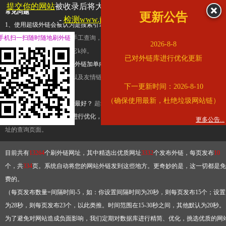
提交你的网站
被收录后将大幅提升流量和外链，
查看展示页面
常见问题
更新公告
-
检测www.jdfjx.com是否收录
1、使用超级外链会被认为是搜索引擎优化作弊吗？
超级外链只是一个简便而集成
手机扫一扫随时随地刷外链
查询工具，模拟的是正常手工查询，不是作弊。如果是作弊，那您可以使用超级外
2026-8-8
推广竞争对手的网址，让它k掉。
已对外链库进行优化更新
2、网站优化单纯依靠超级外链加单向链接可行吗？
网站优化不能单纯依靠超级外
链，需要结合普通的外链以及友情链接，您可以到站长论坛发布外链，到友情链接
下一更新时间：2026-8-10
台交换友情链接。
（确保使用最新，杜绝垃圾网站链）
3、如何使用超级外链效果最好？
超级外链不同于普通的外链，它是动态的链接，
有频繁使用超级外链工具进行优化，才能获得稳定的外链
，最终使搜索引擎收录带
更多公告...
址的查询页面。
目前共有
13264
个刷外链网址，其中精选出优质网址
3332
个发布外链，每页发布
10
个，共
334
页。系统自动将您的网站外链发到这些地方。更奇妙的是，这一切都是免
费的。
（每页发布数量=间隔时间-5，如：你设置间隔时间为20秒，则每页发布15个；设置
为28秒，则每页发布23个，以此类推。时间范围在15-30秒之间，其他默认为20秒。
为了避免对网站造成负面影响，我们定期对数据库进行精简、优化，挑选优质的网