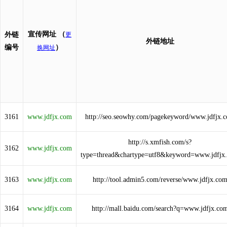
宣传网址
（
外链
更
外链地址
编号
）
换网址
3161
www.jdfjx.com
http://seo.seowhy.com/pagekeyword/www.jdfjx.
http://s.xmfish.com/s?
3162
www.jdfjx.com
type=thread&chartype=utf8&keyword=www.jdfjx
3163
www.jdfjx.com
http://tool.admin5.com/reverse/www.jdfjx.co
3164
www.jdfjx.com
http://mall.baidu.com/search?q=www.jdfjx.co