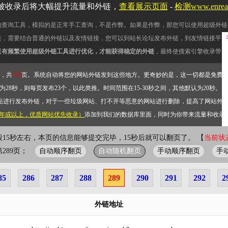
被收录后将大幅提升流量和外链，
查看展示页面
-
检测www.enre
的查询工具，模拟的是正常手工查询，不是作弊。如果是作弊，那您可以使用超级外链
链，需要结合普通的外链以及友情链接，您可以到站长论坛发布外链，到友情链接平台
只有频繁使用超级外链工具进行优化，才能获得稳定的外链
，最终使搜索引擎收录带网
，共
334
页。系统自动将您的网站外链发到这些地方。更奇妙的是，这一切都是免费
28秒，则每页发布23个，以此类推。时间范围在15-30秒之间，其他默认为20秒。）
站进行发布外链，对于一些垃圾网站、打不开等恶意的网站进行删除，提高了网站外
2年或以上，优质网站优先收录）
添加到我们的数据库里面，同时为你带来流量和收录
般15秒左右，本页的信息能够提交完毕，15秒后就可以翻页了。 【
当前状态
自动顺序翻页
自动随机翻页
手动顺序翻页
手
前第289页；
85
286
287
288
289
290
291
292
2
外链地址