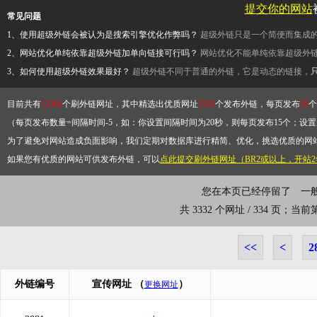
提交你的网站
常见问题
1、使用超级外链会被认为是搜索引擎优化作弊吗？
超级外链只是一个简便而集成
2、网站优化单纯依靠超级外链加单向链接可行吗？
网站优化不能单纯依靠超级外
3、如何使用超级外链效果最好？
超级外链不同于普通的外链，它是动态的链接，
目前共有
13264
个刷外链网址，其中精选出优质网址
3332
个发布外链，每页发布
10
个
（每页发布数量=间隔时间-5，如：你设置间隔时间为20秒，则每页发布15个；设置为
为了避免对网站造成负面影响，我们定期对数据库进行精简、优化，挑选优质的网
如果您有优质的网站可供发布外链，可以
点此提交刷外链网址（BR2或以上，开站
您在本页已经停留了
一
共 3332 个网址 / 334 页；当
<<
<
2
外链编号
宣传网址
（
）
更换网址