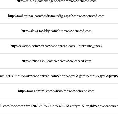
http://cn.bing.com/images/search?q=www.enread.com
http://tool.chinaz.com/baidu/metadig.aspx?wd=www.enread.com
http://alexa.toolsky.com/?url=www.enread.com
http://s.weibo.com/weibo/www.enread.com?Refer=sina_index
http://t.zhongsou.com/wb?w=www.enread.com
33mm.net/s/?fl=0&wd=www.enread.com&dp=&dq=0&gq=0&dj=0&gj=0&pt=0
http://tool.admin5.com/whois/?q=www.enread.com
.pc6.com/cse/search?s=12026392560237532321&entry=1&ie=gbk&q=www.enre