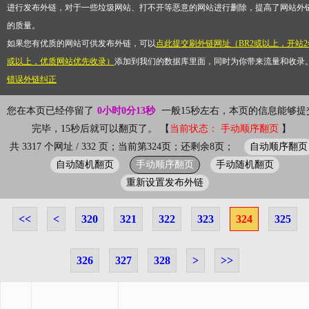
进行发布外链，对于一些垃圾网站、打不开等恶意的网站进行删除，提高了网站外
的质量。
如果您有优质的网站可供发布外链，可以
点此提交刷外链网址（BR2或以上，开站2
或以上，优质网站优先收录）
添加到我们的数据库里面，同时为你带来流量和收录
错误外链纠正
您在本页已经停留了
0小时0分13秒
一般15秒左右，本页的信息能够提
完毕，15秒后就可以翻页了。 【
当前状态： 手动顺序翻页
】
自动顺序翻页
共 3317 个网址 / 332 页；当前第324页；还剩余8页；
自动随机翻页
手动顺序翻页
手动随机翻页
重新设置发布外链
<<
<
320
321
322
323
324
325
326
327
328
>
>>