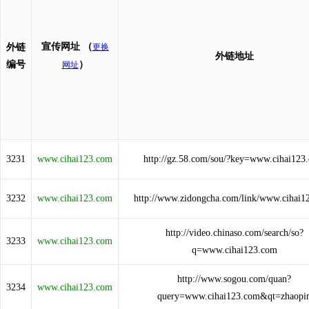
宣传网址
（
外链
更换
外链地址
编号
）
网址
3231
www.cihai123.com
http://gz.58.com/sou/?key=www.cihai123
3232
www.cihai123.com
http://www.zidongcha.com/link/www.cihai1
http://video.chinaso.com/search/so?
3233
www.cihai123.com
q=www.cihai123.com
http://www.sogou.com/quan?
3234
www.cihai123.com
query=www.cihai123.com&qt=zhaopi