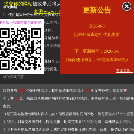
提交你的网站
被收录后将大幅提升流量和外链，
查看展示页面
常见问题
更新公告
-
检测www.cihai123.com是否收录
1、使用超级外链会被认为是搜索引擎优化作弊吗？
超级外链只是一个简便而集成
手机扫一扫随时随地刷外链
查询工具，模拟的是正常手工查询，不是作弊。如果是作弊，那您可以使用超级外
2026-8-6
推广竞争对手的网址，让它k掉。
已对外链库进行优化更新
2、网站优化单纯依靠超级外链加单向链接可行吗？
网站优化不能单纯依靠超级外
链，需要结合普通的外链以及友情链接，您可以到站长论坛发布外链，到友情链接
下一更新时间：2026-8-8
台交换友情链接。
（确保使用最新，杜绝垃圾网站链）
3、如何使用超级外链效果最好？
超级外链不同于普通的外链，它是动态的链接，
有频繁使用超级外链工具进行优化，才能获得稳定的外链
，最终使搜索引擎收录带
更多公告...
址的查询页面。
目前共有
13212
个刷外链网址，其中精选出优质网址
3317
个发布外链，每页发布
10
个，共
332
页。系统自动将您的网站外链发到这些地方。更奇妙的是，这一切都是免
费的。
（每页发布数量=间隔时间-5，如：你设置间隔时间为20秒，则每页发布15个；设置
为28秒，则每页发布23个，以此类推。时间范围在15-30秒之间，其他默认为20秒。
为了避免对网站造成负面影响，我们定期对数据库进行精简、优化，挑选优质的网