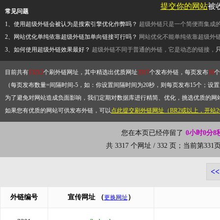
提交你的网站
被
常见问题
1、使用超级外链会被认为是搜索引擎优化作弊吗？
超级外链只是一个简便而集成
2、网站优化单纯依靠超级外链加单向链接可行吗？
网站优化不能单纯依靠超级外
3、如何使用超级外链效果最好？
超级外链不同于普通的外链，它是动态的链接，
目前共有
13212
个刷外链网址，其中精选出优质网址
3317
个发布外链，每页发布
10
个
（每页发布数量=间隔时间-5，如：你设置间隔时间为20秒，则每页发布15个；设置为
为了避免对网站造成负面影响，我们定期对数据库进行精简、优化，挑选优质的网
如果您有优质的网站可供发布外链，可以
点此提交刷外链网址（BR2或以上，开站
您在本页已经停留了
0小时0分9
共 3317 个网址 / 332 页；当前第3
<<
外链编号
宣传网址
（
）
更换网址