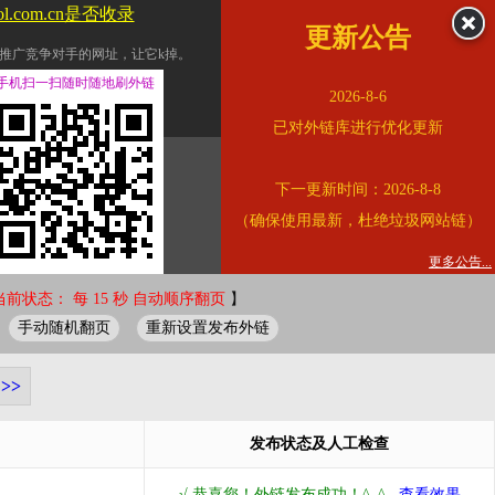
ol.com.cn是否收录
更新公告
推广竞争对手的网址，让它k掉。
交换友情链接。
手机扫一扫随时随地刷外链
2026-8-6
址的查询页面。
已对外链库进行优化更新
的。
下一更新时间：2026-8-8
链的质量。
（确保使用最新，杜绝垃圾网站链）
。
错误外链纠正
更多公告...
当前状态： 每 15 秒 自动顺序翻页
】
手动随机翻页
重新设置发布外链
>>
发布状态及人工检查