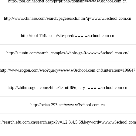
http://tool.chinaccnet.com/pr/pr.php?domain=www.w3school.com.cn
http://www.chinaso.com/search/pagesearch.htm?q=www.w3school.com.cn
http://tool.114la.com/sitespeed/www.w3school.com.cn
http://s.tuniu.com/search_complex/whole-gz-0-www.w3school.com.cn/
http://www.sogou.com/web?query=www.w3school.com.cn&interation=196647
http://zhihu.sogou.com/zhihu?ie=utf8&query=www.w3school.com.cn
http://beian.293.net/www.w3school.com.cn
p://search.efu.com.cn/search.aspx?v=1,2,3,4,5,6&keyword=www.w3school.com