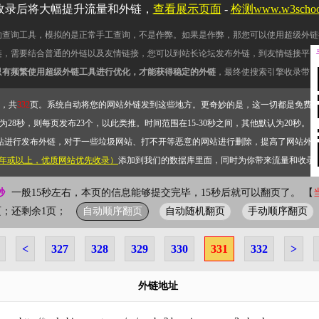
收录后将大幅提升流量和外链，
查看展示页面
-
检测www.w3scho
的查询工具，模拟的是正常手工查询，不是作弊。如果是作弊，那您可以使用超级外链
链，需要结合普通的外链以及友情链接，您可以到站长论坛发布外链，到友情链接平台
只有频繁使用超级外链工具进行优化，才能获得稳定的外链
，最终使搜索引擎收录带网
，共
332
页。系统自动将您的网站外链发到这些地方。更奇妙的是，这一切都是免费
28秒，则每页发布23个，以此类推。时间范围在15-30秒之间，其他默认为20秒。）
站进行发布外链，对于一些垃圾网站、打不开等恶意的网站进行删除，提高了网站外
2年或以上，优质网站优先收录）
添加到我们的数据库里面，同时为你带来流量和收录
秒
一般15秒左右，本页的信息能够提交完毕，15秒后就可以翻页了。 【
自动顺序翻页
自动随机翻页
手动顺序翻页
31页；还剩余1页；
<
327
328
329
330
331
332
>
外链地址