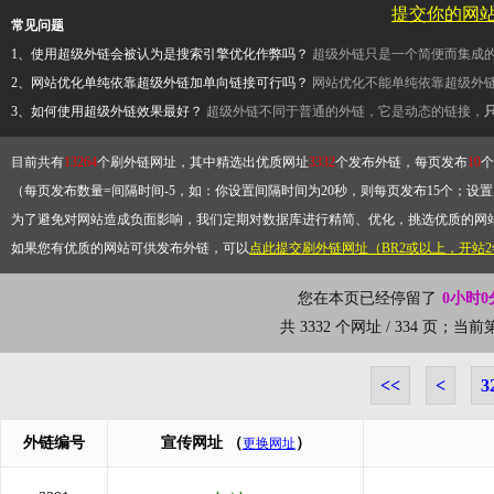
提交你的网
常见问题
1、使用超级外链会被认为是搜索引擎优化作弊吗？
超级外链只是一个简便而集成
2、网站优化单纯依靠超级外链加单向链接可行吗？
网站优化不能单纯依靠超级外
3、如何使用超级外链效果最好？
超级外链不同于普通的外链，它是动态的链接，
目前共有
13264
个刷外链网址，其中精选出优质网址
3332
个发布外链，每页发布
10
个
（每页发布数量=间隔时间-5，如：你设置间隔时间为20秒，则每页发布15个；设置为
为了避免对网站造成负面影响，我们定期对数据库进行精简、优化，挑选优质的网
如果您有优质的网站可供发布外链，可以
点此提交刷外链网址（BR2或以上，开站
您在本页已经停留了
0小时0
共 3332 个网址 / 334 页；当
<<
<
3
外链编号
宣传网址
（
）
更换网址