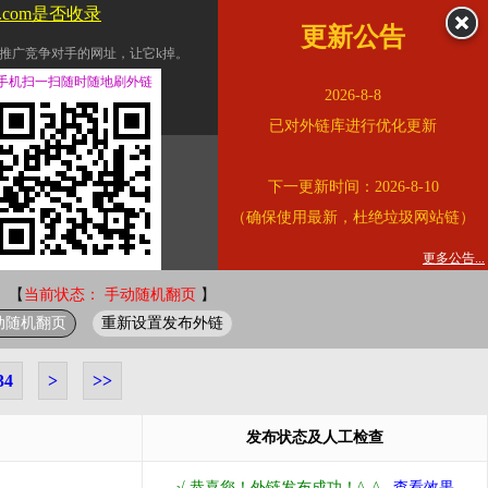
du.com是否收录
更新公告
推广竞争对手的网址，让它k掉。
交换友情链接。
手机扫一扫随时随地刷外链
2026-8-8
址的查询页面。
已对外链库进行优化更新
的。
下一更新时间：2026-8-10
链的质量。
（确保使用最新，杜绝垃圾网站链）
。
错误外链纠正
更多公告...
 【
当前状态： 手动随机翻页
】
动随机翻页
重新设置发布外链
34
>
>>
发布状态及人工检查