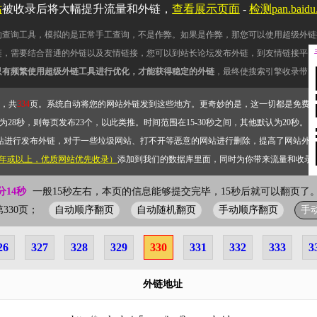
站
被收录后将大幅提升流量和外链，
查看展示页面
-
检测pan.bai
的查询工具，模拟的是正常手工查询，不是作弊。如果是作弊，那您可以使用超级外链
链，需要结合普通的外链以及友情链接，您可以到站长论坛发布外链，到友情链接平台
只有频繁使用超级外链工具进行优化，才能获得稳定的外链
，最终使搜索引擎收录带网
，共
334
页。系统自动将您的网站外链发到这些地方。更奇妙的是，这一切都是免费
28秒，则每页发布23个，以此类推。时间范围在15-30秒之间，其他默认为20秒。）
站进行发布外链，对于一些垃圾网站、打不开等恶意的网站进行删除，提高了网站外
2年或以上，优质网站优先收录）
添加到我们的数据库里面，同时为你带来流量和收录
分14秒
一般15秒左右，本页的信息能够提交完毕，15秒后就可以翻页了。
自动顺序翻页
自动随机翻页
手动顺序翻页
手
前第330页；
26
327
328
329
330
331
332
333
3
外链地址