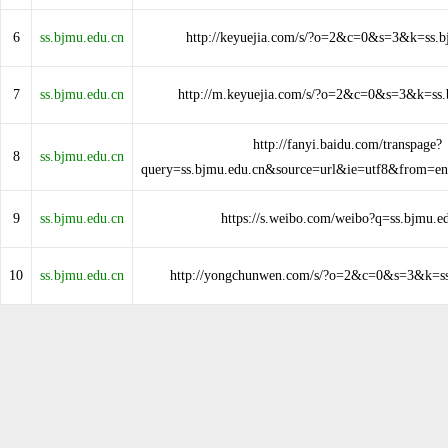
6
ss.bjmu.edu.cn
http://keyuejia.com/s/?o=2&c=0&s=3&k=ss.b
7
ss.bjmu.edu.cn
http://m.keyuejia.com/s/?o=2&c=0&s=3&k=ss.
http://fanyi.baidu.com/transpage?
8
ss.bjmu.edu.cn
query=ss.bjmu.edu.cn&source=url&ie=utf8&from=e
9
ss.bjmu.edu.cn
https://s.weibo.com/weibo?q=ss.bjmu.e
10
ss.bjmu.edu.cn
http://yongchunwen.com/s/?o=2&c=0&s=3&k=ss