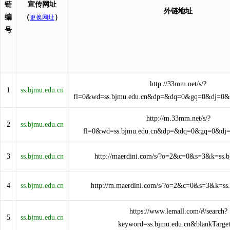
链
宣传网址
外链地址
编
（
）
更换网址
号
http://33mm.net/s/?
1
ss.bjmu.edu.cn
fl=0&wd=ss.bjmu.edu.cn&dp=&dq=0&gq=0&dj=0
http://m.33mm.net/s/?
2
ss.bjmu.edu.cn
fl=0&wd=ss.bjmu.edu.cn&dp=&dq=0&gq=0&dj
3
ss.bjmu.edu.cn
http://maerdini.com/s/?o=2&c=0&s=3&k=ss.b
4
ss.bjmu.edu.cn
http://m.maerdini.com/s/?o=2&c=0&s=3&k=ss.
https://www.lemall.com/#/search?
5
ss.bjmu.edu.cn
keyword=ss.bjmu.edu.cn&blankTarge