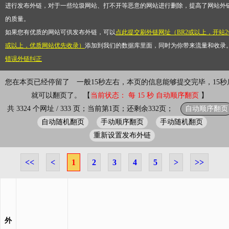
进行发布外链，对于一些垃圾网站、打不开等恶意的网站进行删除，提高了网站外
的质量。
如果您有优质的网站可供发布外链，可以
点此提交刷外链网址（BR2或以上，开站2
或以上，优质网站优先收录）
添加到我们的数据库里面，同时为你带来流量和收录
错误外链纠正
您在本页已经停留了
0小时0分1秒
一般15秒左右，本页的信息能够提
完毕，15秒后就可以翻页了。 【
当前状态： 每 15 秒 自动顺序翻页
自动顺序翻页
共 3324 个网址 / 333 页；当前第1页；还剩余332页；
自动随机翻页
手动顺序翻页
手动随机翻页
重新设置发布外链
<<
<
1
2
3
4
5
>
>>
外