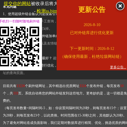
提交你的网站
被收录后将大幅提升流量和外链，
查看展示页面
常见问题
更新公告
-
检测ss.bjmu.edu.cn是否收录
1、使用超级外链会被认为是搜索引擎优化作弊吗？
超级外链只是一个简便而集成
手机扫一扫随时随地刷外链
查询工具，模拟的是正常手工查询，不是作弊。如果是作弊，那您可以使用超级外
2026-8-10
推广竞争对手的网址，让它k掉。
已对外链库进行优化更新
2、网站优化单纯依靠超级外链加单向链接可行吗？
网站优化不能单纯依靠超级外
链，需要结合普通的外链以及友情链接，您可以到站长论坛发布外链，到友情链接
下一更新时间：2026-8-12
台交换友情链接。
（确保使用最新，杜绝垃圾网站链）
3、如何使用超级外链效果最好？
超级外链不同于普通的外链，它是动态的链接，
有频繁使用超级外链工具进行优化，才能获得稳定的外链
，最终使搜索引擎收录带
更多公告...
址的查询页面。
目前共有
13226
个刷外链网址，其中精选出优质网址
3324
个发布外链，每页发布
10
个，共
333
页。系统自动将您的网站外链发到这些地方。更奇妙的是，这一切都是免
费的。
（每页发布数量=间隔时间-5，如：你设置间隔时间为20秒，则每页发布15个；设置
为28秒，则每页发布23个，以此类推。时间范围在15-30秒之间，其他默认为20秒。
为了避免对网站造成负面影响，我们定期对数据库进行精简、优化，挑选优质的网