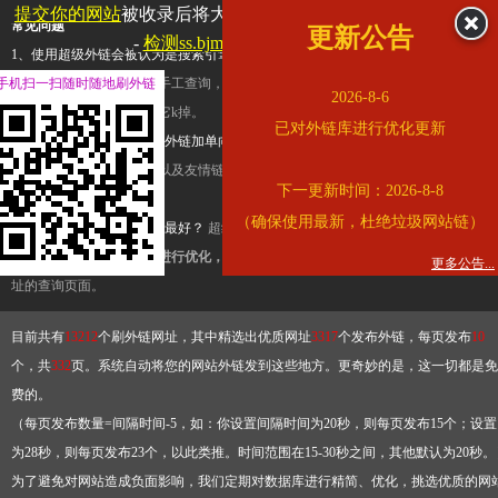
提交你的网站
被收录后将大幅提升流量和外链，
查看展示页面
常见问题
更新公告
-
检测ss.bjmu.edu.cn是否收录
1、使用超级外链会被认为是搜索引擎优化作弊吗？
超级外链只是一个简便而集成
手机扫一扫随时随地刷外链
查询工具，模拟的是正常手工查询，不是作弊。如果是作弊，那您可以使用超级外
2026-8-6
推广竞争对手的网址，让它k掉。
已对外链库进行优化更新
2、网站优化单纯依靠超级外链加单向链接可行吗？
网站优化不能单纯依靠超级外
链，需要结合普通的外链以及友情链接，您可以到站长论坛发布外链，到友情链接
下一更新时间：2026-8-8
台交换友情链接。
（确保使用最新，杜绝垃圾网站链）
3、如何使用超级外链效果最好？
超级外链不同于普通的外链，它是动态的链接，
有频繁使用超级外链工具进行优化，才能获得稳定的外链
，最终使搜索引擎收录带
更多公告...
址的查询页面。
目前共有
13212
个刷外链网址，其中精选出优质网址
3317
个发布外链，每页发布
10
个，共
332
页。系统自动将您的网站外链发到这些地方。更奇妙的是，这一切都是免
费的。
（每页发布数量=间隔时间-5，如：你设置间隔时间为20秒，则每页发布15个；设置
为28秒，则每页发布23个，以此类推。时间范围在15-30秒之间，其他默认为20秒。
为了避免对网站造成负面影响，我们定期对数据库进行精简、优化，挑选优质的网