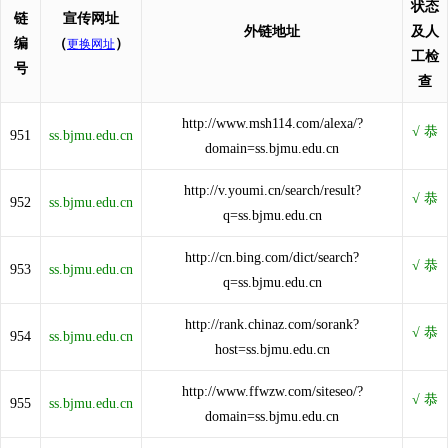
状态
链
宣传网址
外链地址
及人
编
（
）
更换网址
工检
号
查
http://www.msh114.com/alexa/?
951
ss.bjmu.edu.cn
domain=ss.bjmu.edu.cn
http://v.youmi.cn/search/result?
952
ss.bjmu.edu.cn
q=ss.bjmu.edu.cn
http://cn.bing.com/dict/search?
953
ss.bjmu.edu.cn
q=ss.bjmu.edu.cn
http://rank.chinaz.com/sorank?
954
ss.bjmu.edu.cn
host=ss.bjmu.edu.cn
http://www.ffwzw.com/siteseo/?
955
ss.bjmu.edu.cn
domain=ss.bjmu.edu.cn