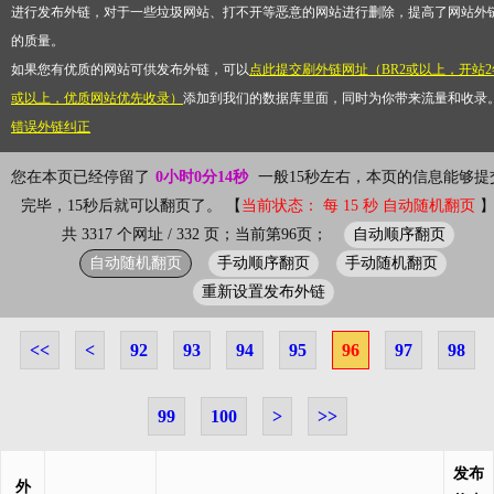
进行发布外链，对于一些垃圾网站、打不开等恶意的网站进行删除，提高了网站外
的质量。
如果您有优质的网站可供发布外链，可以
点此提交刷外链网址（BR2或以上，开站2
或以上，优质网站优先收录）
添加到我们的数据库里面，同时为你带来流量和收录
错误外链纠正
您在本页已经停留了
0小时0分14秒
一般15秒左右，本页的信息能够提
完毕，15秒后就可以翻页了。 【
当前状态： 每 15 秒 自动随机翻页
自动顺序翻页
共 3317 个网址 / 332 页；当前第96页；
自动随机翻页
手动顺序翻页
手动随机翻页
重新设置发布外链
<<
<
92
93
94
95
96
97
98
99
100
>
>>
发布
外