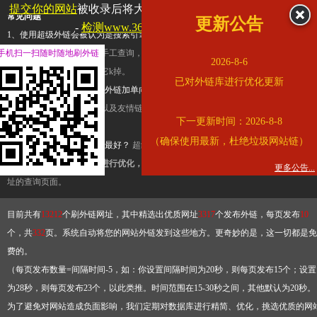
提交你的网站
被收录后将大幅提升流量和外链，
查看展示页面
常见问题
更新公告
-
检测www.360kuai.com是否收录
1、使用超级外链会被认为是搜索引擎优化作弊吗？
超级外链只是一个简便而集成
手机扫一扫随时随地刷外链
查询工具，模拟的是正常手工查询，不是作弊。如果是作弊，那您可以使用超级外
2026-8-6
推广竞争对手的网址，让它k掉。
已对外链库进行优化更新
2、网站优化单纯依靠超级外链加单向链接可行吗？
网站优化不能单纯依靠超级外
链，需要结合普通的外链以及友情链接，您可以到站长论坛发布外链，到友情链接
下一更新时间：2026-8-8
台交换友情链接。
（确保使用最新，杜绝垃圾网站链）
3、如何使用超级外链效果最好？
超级外链不同于普通的外链，它是动态的链接，
有频繁使用超级外链工具进行优化，才能获得稳定的外链
，最终使搜索引擎收录带
更多公告...
址的查询页面。
目前共有
13212
个刷外链网址，其中精选出优质网址
3317
个发布外链，每页发布
10
个，共
332
页。系统自动将您的网站外链发到这些地方。更奇妙的是，这一切都是免
费的。
（每页发布数量=间隔时间-5，如：你设置间隔时间为20秒，则每页发布15个；设置
为28秒，则每页发布23个，以此类推。时间范围在15-30秒之间，其他默认为20秒。
为了避免对网站造成负面影响，我们定期对数据库进行精简、优化，挑选优质的网