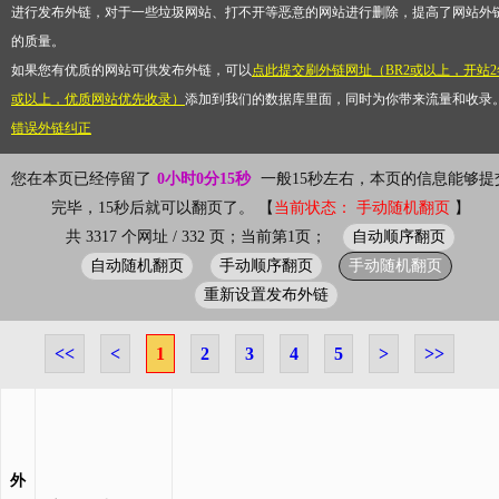
进行发布外链，对于一些垃圾网站、打不开等恶意的网站进行删除，提高了网站外
的质量。
如果您有优质的网站可供发布外链，可以
点此提交刷外链网址（BR2或以上，开站2
或以上，优质网站优先收录）
添加到我们的数据库里面，同时为你带来流量和收录
错误外链纠正
您在本页已经停留了
0小时0分15秒
一般15秒左右，本页的信息能够提
完毕，15秒后就可以翻页了。 【
当前状态： 手动随机翻页
】
自动顺序翻页
共 3317 个网址 / 332 页；当前第1页；
自动随机翻页
手动顺序翻页
手动随机翻页
重新设置发布外链
<<
<
1
2
3
4
5
>
>>
外