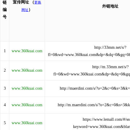
宣传网址
（
链
更换
外链地址
编
）
网址
号
http://33mm.net/s/?
1
www.360kuai.com
fl=0&wd=www.360kuai.com&dp=&dq=0&gq=0
http://m.33mm.net/s/?
2
www.360kuai.com
fl=0&wd=www.360kuai.com&dp=&dq=0&g
3
www.360kuai.com
http://maerdini.com/s/?o=2&c=0&s=3&k
4
www.360kuai.com
http://m.maerdini.com/s/?o=2&c=0&s=3&
https://www.lemall.com/#/se
5
www.360kuai.com
keyword=www.360kuai.com&blan