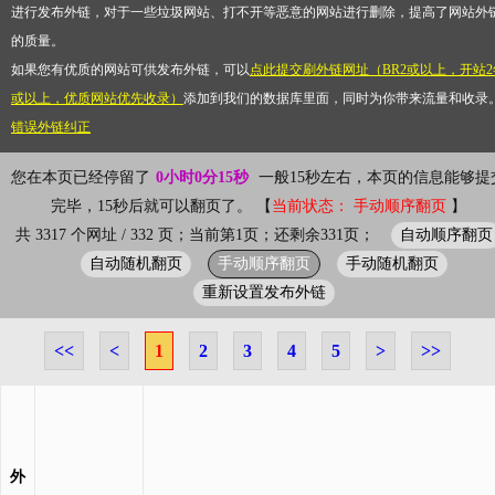
进行发布外链，对于一些垃圾网站、打不开等恶意的网站进行删除，提高了网站外
的质量。
如果您有优质的网站可供发布外链，可以
点此提交刷外链网址（BR2或以上，开站2
或以上，优质网站优先收录）
添加到我们的数据库里面，同时为你带来流量和收录
错误外链纠正
您在本页已经停留了
0小时0分15秒
一般15秒左右，本页的信息能够提
完毕，15秒后就可以翻页了。 【
当前状态： 手动顺序翻页
】
自动顺序翻页
共 3317 个网址 / 332 页；当前第1页；还剩余331页；
自动随机翻页
手动顺序翻页
手动随机翻页
重新设置发布外链
<<
<
1
2
3
4
5
>
>>
外