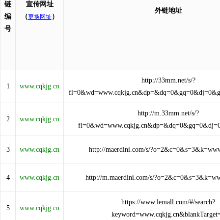
链
宣传网址
外链地址
编
（
）
更换网址
号
http://33mm.net/s/?
1
www.cqkjg.cn
fl=0&wd=www.cqkjg.cn&dp=&dq=0&gq=0&dj=0&g
http://m.33mm.net/s/?
2
www.cqkjg.cn
fl=0&wd=www.cqkjg.cn&dp=&dq=0&gq=0&dj=
3
www.cqkjg.cn
http://maerdini.com/s/?o=2&c=0&s=3&k=www
4
www.cqkjg.cn
http://m.maerdini.com/s/?o=2&c=0&s=3&k=ww
https://www.lemall.com/#/search?
5
www.cqkjg.cn
keyword=www.cqkjg.cn&blankTarget