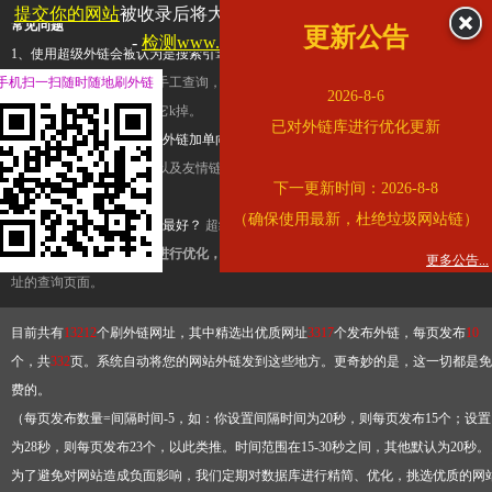
提交你的网站
被收录后将大幅提升流量和外链，
查看展示页面
常见问题
更新公告
-
检测www.cqkjg.cn是否收录
1、使用超级外链会被认为是搜索引擎优化作弊吗？
超级外链只是一个简便而集成
手机扫一扫随时随地刷外链
查询工具，模拟的是正常手工查询，不是作弊。如果是作弊，那您可以使用超级外
2026-8-6
推广竞争对手的网址，让它k掉。
已对外链库进行优化更新
2、网站优化单纯依靠超级外链加单向链接可行吗？
网站优化不能单纯依靠超级外
链，需要结合普通的外链以及友情链接，您可以到站长论坛发布外链，到友情链接
下一更新时间：2026-8-8
台交换友情链接。
（确保使用最新，杜绝垃圾网站链）
3、如何使用超级外链效果最好？
超级外链不同于普通的外链，它是动态的链接，
有频繁使用超级外链工具进行优化，才能获得稳定的外链
，最终使搜索引擎收录带
更多公告...
址的查询页面。
目前共有
13212
个刷外链网址，其中精选出优质网址
3317
个发布外链，每页发布
10
个，共
332
页。系统自动将您的网站外链发到这些地方。更奇妙的是，这一切都是免
费的。
（每页发布数量=间隔时间-5，如：你设置间隔时间为20秒，则每页发布15个；设置
为28秒，则每页发布23个，以此类推。时间范围在15-30秒之间，其他默认为20秒。
为了避免对网站造成负面影响，我们定期对数据库进行精简、优化，挑选优质的网