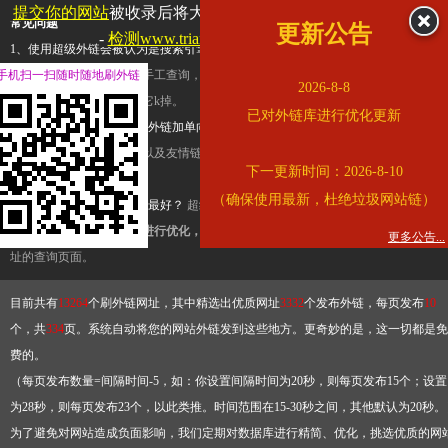
提交你的网站
被收录后将大幅提升流量和外链，
查看展示页面
常见问题
更新公告
-
检测www.triangle.com.cn是否收录
1、使用超级外链会被认为是搜索引擎优化作弊吗？
超级外链只是一个简便而集成
手机扫一扫随时随地刷外链
查询工具，模拟的是正常手工查询，不是作弊。如果是作弊，那您可以使用超级外
2026-8-8
推广竞争对手的网址，让它k掉。
已对外链库进行优化更新
2、网站优化单纯依靠超级外链加单向链接可行吗？
网站优化不能单纯依靠超级外
链，需要结合普通的外链以及友情链接，您可以到站长论坛发布外链，到友情链接
下一更新时间：2026-8-10
台交换友情链接。
（确保使用最新，杜绝垃圾网站链）
3、如何使用超级外链效果最好？
超级外链不同于普通的外链，它是动态的链接，
有频繁使用超级外链工具进行优化，才能获得稳定的外链
，最终使搜索引擎收录带
更多公告...
址的查询页面。
目前共有
13264
个刷外链网址，其中精选出优质网址
3332
个发布外链，每页发布
10
个，共
334
页。系统自动将您的网站外链发到这些地方。更奇妙的是，这一切都是免
费的。
（每页发布数量=间隔时间-5，如：你设置间隔时间为20秒，则每页发布15个；设置
为28秒，则每页发布23个，以此类推。时间范围在15-30秒之间，其他默认为20秒。
为了避免对网站造成负面影响，我们定期对数据库进行精简、优化，挑选优质的网