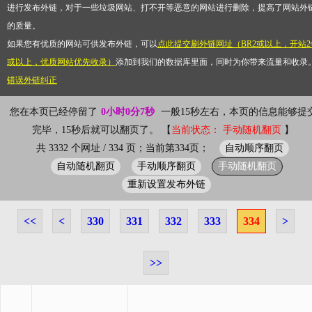
进行发布外链，对于一些垃圾网站、打不开等恶意的网站进行删除，提高了网站外
的质量。
如果您有优质的网站可供发布外链，可以
点此提交刷外链网址（BR2或以上，开站2
或以上，优质网站优先收录）
添加到我们的数据库里面，同时为你带来流量和收录
错误外链纠正
您在本页已经停留了
0小时0分7秒
一般15秒左右，本页的信息能够提
完毕，15秒后就可以翻页了。 【
当前状态： 手动随机翻页
】
自动顺序翻页
共 3332 个网址 / 334 页；当前第334页；
自动随机翻页
手动顺序翻页
手动随机翻页
重新设置发布外链
<<
<
330
331
332
333
334
>
>>