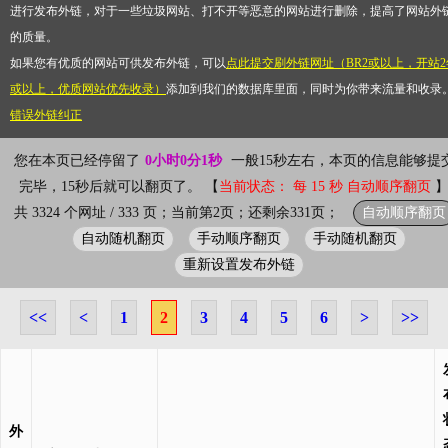
进行发布外链，对于一些垃圾网站、打不开等恶意的网站进行删除，提高了网站外
的质量。
如果您有优质的网站可供发布外链，可以
点此提交刷外链网址（BR2或以上，开站2
或以上，优质网站优先收录）
添加到我们的数据库里面，同时为你带来流量和收录
错误外链纠正
您在本页已经停留了
0小时0分1秒
一般15秒左右，本页的信息能够提
完毕，15秒后就可以翻页了。 【
当前状态： 每 15 秒 自动顺序翻页
自动顺序翻页
共 3324 个网址 / 333 页；当前第2页；还剩余331页；
自动随机翻页
手动顺序翻页
手动随机翻页
重新设置发布外链
<<
<
1
2
3
4
5
6
>
>>
外