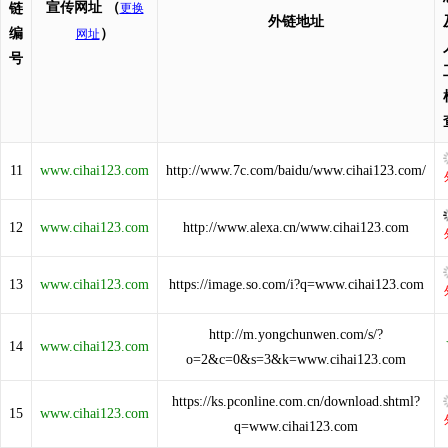
宣传网址
（
链
更换
外链地址
编
）
网址
号
11
www.cihai123.com
http://www.7c.com/baidu/www.cihai123.com/
12
www.cihai123.com
http://www.alexa.cn/www.cihai123.com
13
www.cihai123.com
https://image.so.com/i?q=www.cihai123.com
http://m.yongchunwen.com/s/?
14
www.cihai123.com
o=2&c=0&s=3&k=www.cihai123.com
https://ks.pconline.com.cn/download.shtml?
15
www.cihai123.com
q=www.cihai123.com