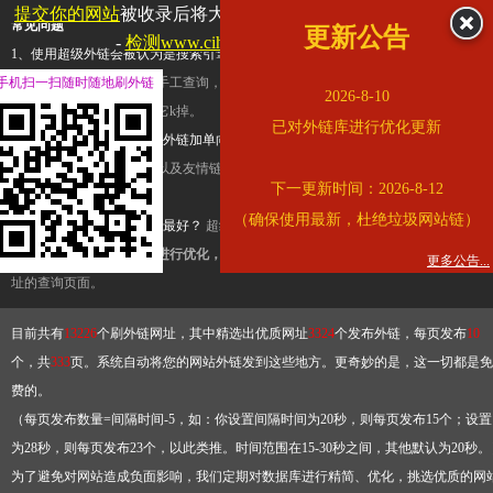
提交你的网站
被收录后将大幅提升流量和外链，
查看展示页面
常见问题
更新公告
-
检测www.cihai123.com是否收录
1、使用超级外链会被认为是搜索引擎优化作弊吗？
超级外链只是一个简便而集成
手机扫一扫随时随地刷外链
查询工具，模拟的是正常手工查询，不是作弊。如果是作弊，那您可以使用超级外
2026-8-10
推广竞争对手的网址，让它k掉。
已对外链库进行优化更新
2、网站优化单纯依靠超级外链加单向链接可行吗？
网站优化不能单纯依靠超级外
链，需要结合普通的外链以及友情链接，您可以到站长论坛发布外链，到友情链接
下一更新时间：2026-8-12
台交换友情链接。
（确保使用最新，杜绝垃圾网站链）
3、如何使用超级外链效果最好？
超级外链不同于普通的外链，它是动态的链接，
有频繁使用超级外链工具进行优化，才能获得稳定的外链
，最终使搜索引擎收录带
更多公告...
址的查询页面。
目前共有
13226
个刷外链网址，其中精选出优质网址
3324
个发布外链，每页发布
10
个，共
333
页。系统自动将您的网站外链发到这些地方。更奇妙的是，这一切都是免
费的。
（每页发布数量=间隔时间-5，如：你设置间隔时间为20秒，则每页发布15个；设置
为28秒，则每页发布23个，以此类推。时间范围在15-30秒之间，其他默认为20秒。
为了避免对网站造成负面影响，我们定期对数据库进行精简、优化，挑选优质的网