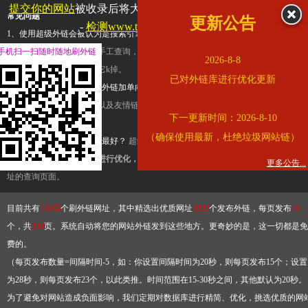
提交你的网站
被收录后将大幅提升流量和外链，
查看展示页面
常见问题
更新公告
-
检测www.tbqjx.com是否收录
1、使用超级外链会被认为是搜索引擎优化作弊吗？
超级外链只是一个简便而集成
手机扫一扫随时随地刷外链
查询工具，模拟的是正常手工查询，不是作弊。如果是作弊，那您可以使用超级外
2026-8-8
推广竞争对手的网址，让它k掉。
已对外链库进行优化更新
2、网站优化单纯依靠超级外链加单向链接可行吗？
网站优化不能单纯依靠超级外
链，需要结合普通的外链以及友情链接，您可以到站长论坛发布外链，到友情链接
下一更新时间：2026-8-10
台交换友情链接。
（确保使用最新，杜绝垃圾网站链）
3、如何使用超级外链效果最好？
超级外链不同于普通的外链，它是动态的链接，
有频繁使用超级外链工具进行优化，才能获得稳定的外链
，最终使搜索引擎收录带
更多公告...
址的查询页面。
目前共有
13264
个刷外链网址，其中精选出优质网址
3332
个发布外链，每页发布
10
个，共
334
页。系统自动将您的网站外链发到这些地方。更奇妙的是，这一切都是免
费的。
（每页发布数量=间隔时间-5，如：你设置间隔时间为20秒，则每页发布15个；设置
为28秒，则每页发布23个，以此类推。时间范围在15-30秒之间，其他默认为20秒。
为了避免对网站造成负面影响，我们定期对数据库进行精简、优化，挑选优质的网