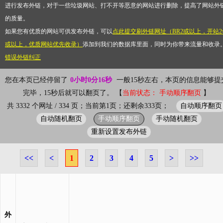
进行发布外链，对于一些垃圾网站、打不开等恶意的网站进行删除，提高了网站外
的质量。
如果您有优质的网站可供发布外链，可以
点此提交刷外链网址（BR2或以上，开站2
或以上，优质网站优先收录）
添加到我们的数据库里面，同时为你带来流量和收录
错误外链纠正
您在本页已经停留了
0小时0分16秒
一般15秒左右，本页的信息能够提
完毕，15秒后就可以翻页了。 【
当前状态： 手动顺序翻页
】
自动顺序翻页
共 3332 个网址 / 334 页；当前第1页；还剩余333页；
自动随机翻页
手动顺序翻页
手动随机翻页
重新设置发布外链
<<
<
1
2
3
4
5
>
>>
外