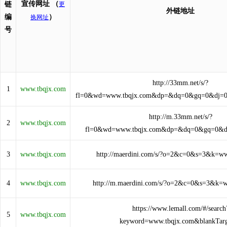
宣传网址
（
链
更
外链地址
编
）
换网址
号
http://33mm.net/s/?
1
www.tbqjx.com
fl=0&wd=www.tbqjx.com&dp=&dq=0&gq=0&dj=
http://m.33mm.net/s/?
2
www.tbqjx.com
fl=0&wd=www.tbqjx.com&dp=&dq=0&gq=0&d
3
www.tbqjx.com
http://maerdini.com/s/?o=2&c=0&s=3&k=w
4
www.tbqjx.com
http://m.maerdini.com/s/?o=2&c=0&s=3&k=
https://www.lemall.com/#/search
5
www.tbqjx.com
keyword=www.tbqjx.com&blankTar