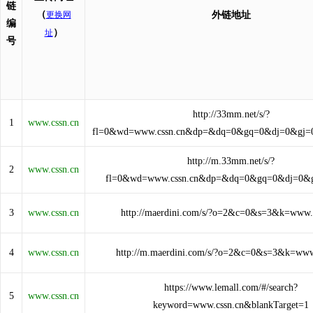
链
（
更换网
外链地址
编
）
址
号
http://33mm.net/s/?
1
www.cssn.cn
fl=0&wd=www.cssn.cn&dp=&dq=0&gq=0&dj=0&gj=
http://m.33mm.net/s/?
2
www.cssn.cn
fl=0&wd=www.cssn.cn&dp=&dq=0&gq=0&dj=0&
3
www.cssn.cn
http://maerdini.com/s/?o=2&c=0&s=3&k=www.
4
www.cssn.cn
http://m.maerdini.com/s/?o=2&c=0&s=3&k=www
https://www.lemall.com/#/search?
5
www.cssn.cn
keyword=www.cssn.cn&blankTarget=1