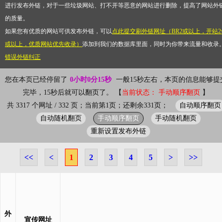
进行发布外链，对于一些垃圾网站、打不开等恶意的网站进行删除，提高了网站外
的质量。
如果您有优质的网站可供发布外链，可以
点此提交刷外链网址（BR2或以上，开站2
或以上，优质网站优先收录）
添加到我们的数据库里面，同时为你带来流量和收录
错误外链纠正
您在本页已经停留了
0小时0分15秒
一般15秒左右，本页的信息能够提
完毕，15秒后就可以翻页了。 【
当前状态： 手动顺序翻页
】
自动顺序翻页
共 3317 个网址 / 332 页；当前第1页；还剩余331页；
自动随机翻页
手动顺序翻页
手动随机翻页
重新设置发布外链
<<
<
1
2
3
4
5
>
>>
外
宣传网址