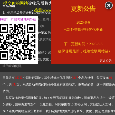
提交你的网站
被收录后将大幅提升流量和外链，
查看展示页面
常见问题
更新公告
-
检测www.cssn.cn是否收录
1、使用超级外链会被认为是搜索引擎优化作弊吗？
超级外链只是一个简便而集成
手机扫一扫随时随地刷外链
查询工具，模拟的是正常手工查询，不是作弊。如果是作弊，那您可以使用超级外
2026-8-6
推广竞争对手的网址，让它k掉。
已对外链库进行优化更新
2、网站优化单纯依靠超级外链加单向链接可行吗？
网站优化不能单纯依靠超级外
链，需要结合普通的外链以及友情链接，您可以到站长论坛发布外链，到友情链接
下一更新时间：2026-8-8
台交换友情链接。
（确保使用最新，杜绝垃圾网站链）
3、如何使用超级外链效果最好？
超级外链不同于普通的外链，它是动态的链接，
有频繁使用超级外链工具进行优化，才能获得稳定的外链
，最终使搜索引擎收录带
更多公告...
址的查询页面。
目前共有
13212
个刷外链网址，其中精选出优质网址
3317
个发布外链，每页发布
10
个，共
332
页。系统自动将您的网站外链发到这些地方。更奇妙的是，这一切都是免
费的。
（每页发布数量=间隔时间-5，如：你设置间隔时间为20秒，则每页发布15个；设置
为28秒，则每页发布23个，以此类推。时间范围在15-30秒之间，其他默认为20秒。
为了避免对网站造成负面影响，我们定期对数据库进行精简、优化，挑选优质的网