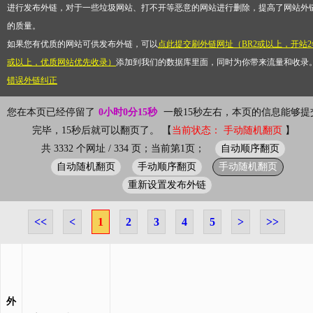
进行发布外链，对于一些垃圾网站、打不开等恶意的网站进行删除，提高了网站外
的质量。
如果您有优质的网站可供发布外链，可以
点此提交刷外链网址（BR2或以上，开站2
或以上，优质网站优先收录）
添加到我们的数据库里面，同时为你带来流量和收录
错误外链纠正
您在本页已经停留了
0小时0分15秒
一般15秒左右，本页的信息能够提
完毕，15秒后就可以翻页了。 【
当前状态： 手动随机翻页
】
自动顺序翻页
共 3332 个网址 / 334 页；当前第1页；
自动随机翻页
手动顺序翻页
手动随机翻页
重新设置发布外链
<<
<
1
2
3
4
5
>
>>
外