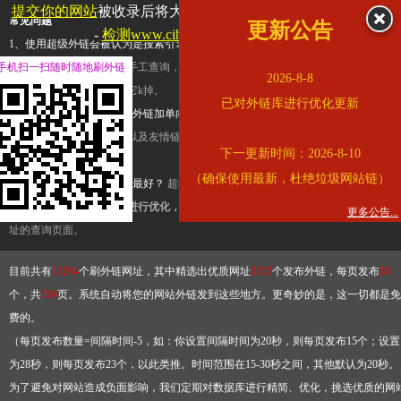
提交你的网站
被收录后将大幅提升流量和外链，
查看展示页面
常见问题
更新公告
-
检测www.cihai123.com是否收录
1、使用超级外链会被认为是搜索引擎优化作弊吗？
超级外链只是一个简便而集成
手机扫一扫随时随地刷外链
查询工具，模拟的是正常手工查询，不是作弊。如果是作弊，那您可以使用超级外
2026-8-8
推广竞争对手的网址，让它k掉。
已对外链库进行优化更新
2、网站优化单纯依靠超级外链加单向链接可行吗？
网站优化不能单纯依靠超级外
链，需要结合普通的外链以及友情链接，您可以到站长论坛发布外链，到友情链接
下一更新时间：2026-8-10
台交换友情链接。
（确保使用最新，杜绝垃圾网站链）
3、如何使用超级外链效果最好？
超级外链不同于普通的外链，它是动态的链接，
有频繁使用超级外链工具进行优化，才能获得稳定的外链
，最终使搜索引擎收录带
更多公告...
址的查询页面。
目前共有
13264
个刷外链网址，其中精选出优质网址
3332
个发布外链，每页发布
10
个，共
334
页。系统自动将您的网站外链发到这些地方。更奇妙的是，这一切都是免
费的。
（每页发布数量=间隔时间-5，如：你设置间隔时间为20秒，则每页发布15个；设置
为28秒，则每页发布23个，以此类推。时间范围在15-30秒之间，其他默认为20秒。
为了避免对网站造成负面影响，我们定期对数据库进行精简、优化，挑选优质的网