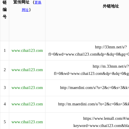
宣传网址
（
链
更换
外链地址
编
）
网址
号
http://33mm.net/s/?
1
www.cihai123.com
fl=0&wd=www.cihai123.com&dp=&dq=0&gq=
http://m.33mm.net/s/?
2
www.cihai123.com
fl=0&wd=www.cihai123.com&dp=&dq=0&
3
www.cihai123.com
http://maerdini.com/s/?o=2&c=0&s=3&k
4
www.cihai123.com
http://m.maerdini.com/s/?o=2&c=0&s=3&
https://www.lemall.com/#/s
5
www.cihai123.com
keyword=www.cihai123.com&bla