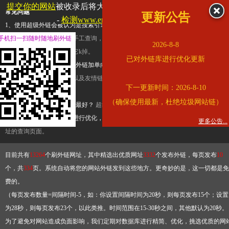
提交你的网站
被收录后将大幅提升流量和外链，
查看展示页面
常见问题
更新公告
-
检测www.enread.com是否收录
1、使用超级外链会被认为是搜索引擎优化作弊吗？
超级外链只是一个简便而集成
手机扫一扫随时随地刷外链
查询工具，模拟的是正常手工查询，不是作弊。如果是作弊，那您可以使用超级外
2026-8-8
推广竞争对手的网址，让它k掉。
已对外链库进行优化更新
2、网站优化单纯依靠超级外链加单向链接可行吗？
网站优化不能单纯依靠超级外
链，需要结合普通的外链以及友情链接，您可以到站长论坛发布外链，到友情链接
下一更新时间：2026-8-10
台交换友情链接。
（确保使用最新，杜绝垃圾网站链）
3、如何使用超级外链效果最好？
超级外链不同于普通的外链，它是动态的链接，
有频繁使用超级外链工具进行优化，才能获得稳定的外链
，最终使搜索引擎收录带
更多公告...
址的查询页面。
目前共有
13264
个刷外链网址，其中精选出优质网址
3332
个发布外链，每页发布
10
个，共
334
页。系统自动将您的网站外链发到这些地方。更奇妙的是，这一切都是免
费的。
（每页发布数量=间隔时间-5，如：你设置间隔时间为20秒，则每页发布15个；设置
为28秒，则每页发布23个，以此类推。时间范围在15-30秒之间，其他默认为20秒。
为了避免对网站造成负面影响，我们定期对数据库进行精简、优化，挑选优质的网