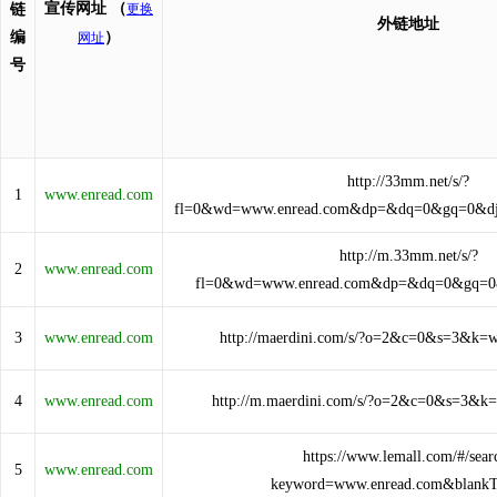
宣传网址
（
链
更换
外链地址
编
）
网址
号
http://33mm.net/s/?
1
www.enread.com
fl=0&wd=www.enread.com&dp=&dq=0&gq=0&d
http://m.33mm.net/s/?
2
www.enread.com
fl=0&wd=www.enread.com&dp=&dq=0&gq=0
3
www.enread.com
http://maerdini.com/s/?o=2&c=0&s=3&k=
4
www.enread.com
http://m.maerdini.com/s/?o=2&c=0&s=3&k
https://www.lemall.com/#/sear
5
www.enread.com
keyword=www.enread.com&blankT