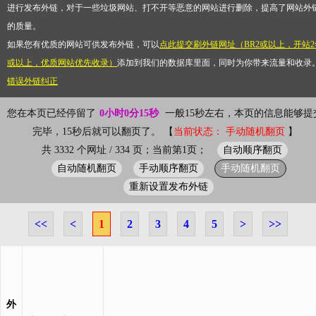
进行发布外链，对于一些垃圾网站、打不开等恶意的网站进行删除，提高了网站外
的质量。
如果您有优质的网站可供发布外链，可以
点此提交刷外链网址（BR2或以上，开站2
或以上，优质网站优先收录）
添加到我们的数据库里面，同时为你带来流量和收录
错误外链纠正
您在本页已经停留了
0小时0分15秒
一般15秒左右，本页的信息能够提
完毕，15秒后就可以翻页了。 【
当前状态： 手动随机翻页
】
自动顺序翻页
共 3332 个网址 / 334 页；当前第1页；
自动随机翻页
手动顺序翻页
手动随机翻页
重新设置发布外链
<<
<
1
2
3
4
5
>
>>
外