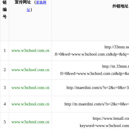
宣传网址
（
链
更换网
外链地址
编
）
址
号
http://33mm.ne
1
www.w3school.com.cn
fl=0&wd=www.w3school.com.cn&dp=&dq
http://m.33mm.n
2
www.w3school.com.cn
fl=0&wd=www.w3school.com.cn&dp=&
3
www.w3school.com.cn
http://maerdini.com/s/?o=2&c=0&s
4
www.w3school.com.cn
http://m.maerdini.com/s/?o=2&c=0&
https://www.lemall.co
5
www.w3school.com.cn
keyword=www.w3school.com