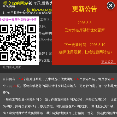
提交你的网站
被收录后将大幅提升流量和外链，
查看展示页面
常见问题
更新公告
-
检测www.w3school.com.cn是否收录
1、使用超级外链会被认为是搜索引擎优化作弊吗？
超级外链只是一个简便而集成
手机扫一扫随时随地刷外链
查询工具，模拟的是正常手工查询，不是作弊。如果是作弊，那您可以使用超级外
2026-8-8
推广竞争对手的网址，让它k掉。
已对外链库进行优化更新
2、网站优化单纯依靠超级外链加单向链接可行吗？
网站优化不能单纯依靠超级外
链，需要结合普通的外链以及友情链接，您可以到站长论坛发布外链，到友情链接
下一更新时间：2026-8-10
台交换友情链接。
（确保使用最新，杜绝垃圾网站链）
3、如何使用超级外链效果最好？
超级外链不同于普通的外链，它是动态的链接，
有频繁使用超级外链工具进行优化，才能获得稳定的外链
，最终使搜索引擎收录带
更多公告...
址的查询页面。
目前共有
13264
个刷外链网址，其中精选出优质网址
3332
个发布外链，每页发布
10
个，共
334
页。系统自动将您的网站外链发到这些地方。更奇妙的是，这一切都是免
费的。
（每页发布数量=间隔时间-5，如：你设置间隔时间为20秒，则每页发布15个；设置
为28秒，则每页发布23个，以此类推。时间范围在15-30秒之间，其他默认为20秒。
为了避免对网站造成负面影响，我们定期对数据库进行精简、优化，挑选优质的网