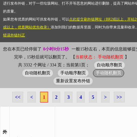
进行发布外链，对于一些垃圾网站、打不开等恶意的网站进行删除，提高了网站外
的质量。
如果您有优质的网站可供发布外链，可以
点此提交刷外链网址（BR2或以上，开站2
或以上，优质网站优先收录）
添加到我们的数据库里面，同时为你带来流量和收录
错误外链纠正
您在本页已经停留了
0小时0分15秒
一般15秒左右，本页的信息能够提
完毕，15秒后就可以翻页了。 【
当前状态： 手动随机翻页
】
自动顺序翻页
共 3332 个网址 / 334 页；当前第1页；
自动随机翻页
手动顺序翻页
手动随机翻页
重新设置发布外链
<<
<
1
2
3
4
5
>
>>
外