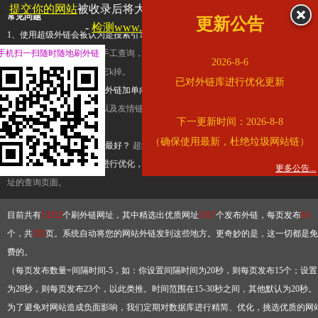
提交你的网站
被收录后将大幅提升流量和外链，
查看展示页面
常见问题
更新公告
-
检测www.cqkjg.cn是否收录
1、使用超级外链会被认为是搜索引擎优化作弊吗？
超级外链只是一个简便而集成
手机扫一扫随时随地刷外链
查询工具，模拟的是正常手工查询，不是作弊。如果是作弊，那您可以使用超级外
2026-8-6
推广竞争对手的网址，让它k掉。
已对外链库进行优化更新
2、网站优化单纯依靠超级外链加单向链接可行吗？
网站优化不能单纯依靠超级外
链，需要结合普通的外链以及友情链接，您可以到站长论坛发布外链，到友情链接
下一更新时间：2026-8-8
台交换友情链接。
（确保使用最新，杜绝垃圾网站链）
3、如何使用超级外链效果最好？
超级外链不同于普通的外链，它是动态的链接，
有频繁使用超级外链工具进行优化，才能获得稳定的外链
，最终使搜索引擎收录带
更多公告...
址的查询页面。
目前共有
13212
个刷外链网址，其中精选出优质网址
3317
个发布外链，每页发布
10
个，共
332
页。系统自动将您的网站外链发到这些地方。更奇妙的是，这一切都是免
费的。
（每页发布数量=间隔时间-5，如：你设置间隔时间为20秒，则每页发布15个；设置
为28秒，则每页发布23个，以此类推。时间范围在15-30秒之间，其他默认为20秒。
为了避免对网站造成负面影响，我们定期对数据库进行精简、优化，挑选优质的网