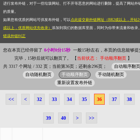
进行发布外链，对于一些垃圾网站、打不开等恶意的网站进行删除，提高了网站外
的质量。
如果您有优质的网站可供发布外链，可以
点此提交刷外链网址（BR2或以上，开站2
或以上，优质网站优先收录）
添加到我们的数据库里面，同时为你带来流量和收录
错误外链纠正
您在本页已经停留了
0小时0分15秒
一般15秒左右，本页的信息能够提
完毕，15秒后就可以翻页了。 【
当前状态： 手动顺序翻页
】
自动顺序翻
共 3317 个网址 / 332 页；当前第36页；还剩余296页；
自动随机翻页
手动顺序翻页
手动随机翻页
重新设置发布外链
<<
<
32
33
34
35
36
37
38
39
40
>
>>