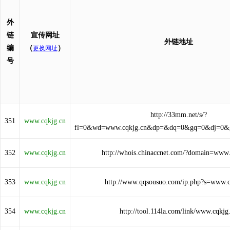
外
链
宣传网址
外链地址
编
（
）
更换网址
号
http://33mm.net/s/?
351
www.cqkjg.cn
fl=0&wd=www.cqkjg.cn&dp=&dq=0&gq=0&dj=0&
352
www.cqkjg.cn
http://whois.chinaccnet.com/?domain=www.
353
www.cqkjg.cn
http://www.qqsousuo.com/ip.php?s=www.c
354
www.cqkjg.cn
http://tool.114la.com/link/www.cqkjg