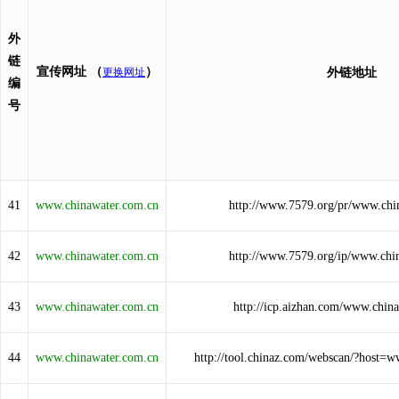
外
链
宣传网址
（
）
更换网址
外链地址
编
号
41
www.chinawater.com.cn
http://www.7579.org/pr/www.chi
42
www.chinawater.com.cn
http://www.7579.org/ip/www.chi
43
www.chinawater.com.cn
http://icp.aizhan.com/www.chin
44
www.chinawater.com.cn
http://tool.chinaz.com/webscan/?host=