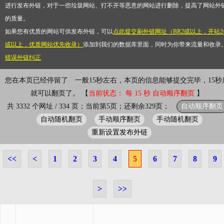
进行发布外链，对于一些垃圾网站、打不开等恶意的网站进行删除，提高了网站外
的质量。
如果您有优质的网站可供发布外链，可以
点此提交刷外链网址（BR2或以上，开站2
或以上，优质网站优先收录）
添加到我们的数据库里面，同时为你带来流量和收录
错误外链纠正
您在本页已经停留了
0小时0分1秒
一般15秒左右，本页的信息能够提
完毕，15秒后就可以翻页了。 【
当前状态： 每 15 秒 自动顺序翻页
自动顺序翻页
共 3332 个网址 / 334 页；当前第5页；还剩余329页；
自动随机翻页
手动顺序翻页
手动随机翻页
重新设置发布外链
<<
<
1
2
3
4
5
6
7
8
9
>
>>