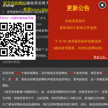
提交你的网站
被收录后将大幅提升流量和外链，
查看展示页面
常见问题
更新公告
-
检测www.chinawater.com.cn是否收录
1、使用超级外链会被认为是搜索引擎优化作弊吗？
超级外链只是一个简便而集成
手机扫一扫随时随地刷外链
查询工具，模拟的是正常手工查询，不是作弊。如果是作弊，那您可以使用超级外
外链库更新中......
推广竞争对手的网址，让它k掉。
更新期间不影响正常使用
2、网站优化单纯依靠超级外链加单向链接可行吗？
网站优化不能单纯依靠超级外
链，需要结合普通的外链以及友情链接，您可以到站长论坛发布外链，到友情链接
于 05:00 使用新的刷外链数据库
台交换友情链接。
（确保使用最新，杜绝垃圾网站链）
3、如何使用超级外链效果最好？
超级外链不同于普通的外链，它是动态的链接，
有频繁使用超级外链工具进行优化，才能获得稳定的外链
，最终使搜索引擎收录带
更多公告...
址的查询页面。
目前共有
13264
个刷外链网址，其中精选出优质网址
3332
个发布外链，每页发布
10
个，共
334
页。系统自动将您的网站外链发到这些地方。更奇妙的是，这一切都是免
费的。
（每页发布数量=间隔时间-5，如：你设置间隔时间为20秒，则每页发布15个；设置
为28秒，则每页发布23个，以此类推。时间范围在15-30秒之间，其他默认为20秒。
为了避免对网站造成负面影响，我们定期对数据库进行精简、优化，挑选优质的网