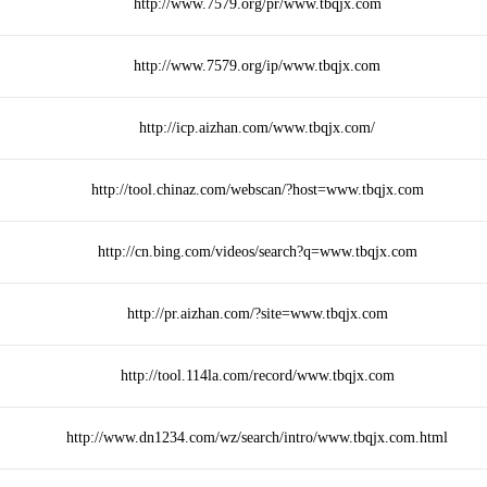
http://www.7579.org/pr/www.tbqjx.com
http://www.7579.org/ip/www.tbqjx.com
http://icp.aizhan.com/www.tbqjx.com/
http://tool.chinaz.com/webscan/?host=www.tbqjx.com
http://cn.bing.com/videos/search?q=www.tbqjx.com
http://pr.aizhan.com/?site=www.tbqjx.com
http://tool.114la.com/record/www.tbqjx.com
http://www.dn1234.com/wz/search/intro/www.tbqjx.com.html