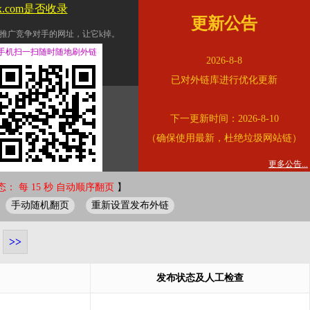
jx.com是否收录
更新公告
推广竞争对手的网址，让它k掉。
交换友情链接。
手机扫一扫随时随地刷外链
2026-8-8
址的查询页面。
已对外链库进行优化更新
的。
下一更新时间：2026-8-10
链的质量。
（确保使用最新，杜绝垃圾网站链）
。
错误外链纠正
更多公告...
： 每 15 秒 自动顺序翻页
】
手动随机翻页
重新设置发布外链
>>
发布状态及人工检查