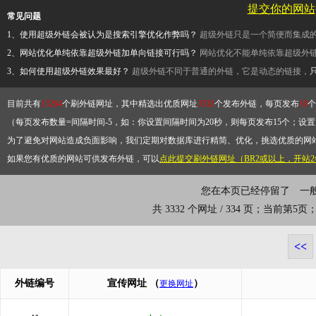
提交你的网站
常见问题
1、使用超级外链会被认为是搜索引擎优化作弊吗？
超级外链只是一个简便而集成
2、网站优化单纯依靠超级外链加单向链接可行吗？
网站优化不能单纯依靠超级外
3、如何使用超级外链效果最好？
超级外链不同于普通的外链，它是动态的链接，
目前共有
13264
个刷外链网址，其中精选出优质网址
3332
个发布外链，每页发布
10
个
（每页发布数量=间隔时间-5，如：你设置间隔时间为20秒，则每页发布15个；设置为
为了避免对网站造成负面影响，我们定期对数据库进行精简、优化，挑选优质的网
如果您有优质的网站可供发布外链，可以
点此提交刷外链网址（BR2或以上，开站
您在本页已经停留了
一
共 3332 个网址 / 334 页；当前第5
<<
外链编号
宣传网址
（
）
更换网址