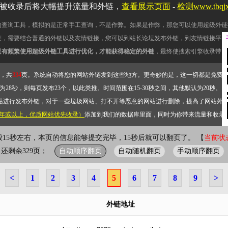
被收录后将大幅提升流量和外链，
查看展示页面
-
检测www.tbq
的查询工具，模拟的是正常手工查询，不是作弊。如果是作弊，那您可以使用超级外链
链，需要结合普通的外链以及友情链接，您可以到站长论坛发布外链，到友情链接平台
只有频繁使用超级外链工具进行优化，才能获得稳定的外链
，最终使搜索引擎收录带网
，共
334
页。系统自动将您的网站外链发到这些地方。更奇妙的是，这一切都是免费
28秒，则每页发布23个，以此类推。时间范围在15-30秒之间，其他默认为20秒。）
站进行发布外链，对于一些垃圾网站、打不开等恶意的网站进行删除，提高了网站外
2年或以上，优质网站优先收录）
添加到我们的数据库里面，同时为你带来流量和收录
般15秒左右，本页的信息能够提交完毕，15秒后就可以翻页了。 【
当前状态
自动顺序翻页
自动随机翻页
手动顺序翻页
页；还剩余329页；
<
1
2
3
4
5
6
7
8
9
>
外链地址