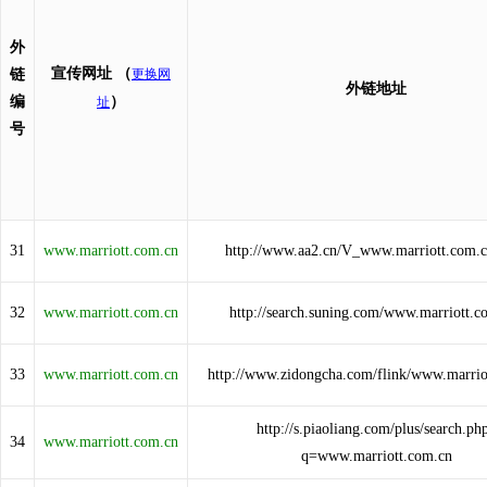
外
宣传网址
（
链
更换网
外链地址
编
）
址
号
31
www.marriott.com.cn
http://www.aa2.cn/V_www.marriott.com.c
32
www.marriott.com.cn
http://search.suning.com/www.marriott.c
33
www.marriott.com.cn
http://www.zidongcha.com/flink/www.marrio
http://s.piaoliang.com/plus/search.ph
34
www.marriott.com.cn
q=www.marriott.com.cn