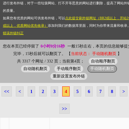
进行发布外链，对于一些垃圾网站、打不开等恶意的网站进行删除，提高了网站外
的质量。
如果您有优质的网站可供发布外链，可以
点此提交刷外链网址（BR2或以上，开站2
或以上，优质网站优先收录）
添加到我们的数据库里面，同时为你带来流量和收录
错误外链纠正
您在本页已经停留了
0小时0分16秒
一般15秒左右，本页的信息能够提
完毕，15秒后就可以翻页了。 【
当前状态： 手动随机翻页
】
自动顺序翻页
共 3317 个网址 / 332 页；当前第4页；
自动随机翻页
手动顺序翻页
手动随机翻页
重新设置发布外链
<<
<
1
2
3
4
5
6
7
8
>
>>