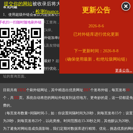
提交你的网站
被收录后将大幅提升流量和外链，
查看展示页面
常见问题
更新公告
-
检测finance.ifeng.com是否收录
1、使用超级外链会被认为是搜索引擎优化作弊吗？
超级外链只是一个简便而集成
手机扫一扫随时随地刷外链
查询工具，模拟的是正常手工查询，不是作弊。如果是作弊，那您可以使用超级外
2026-8-6
推广竞争对手的网址，让它k掉。
已对外链库进行优化更新
2、网站优化单纯依靠超级外链加单向链接可行吗？
网站优化不能单纯依靠超级外
链，需要结合普通的外链以及友情链接，您可以到站长论坛发布外链，到友情链接
下一更新时间：2026-8-8
台交换友情链接。
（确保使用最新，杜绝垃圾网站链）
3、如何使用超级外链效果最好？
超级外链不同于普通的外链，它是动态的链接，
有频繁使用超级外链工具进行优化，才能获得稳定的外链
，最终使搜索引擎收录带
更多公告...
址的查询页面。
目前共有
13212
个刷外链网址，其中精选出优质网址
3317
个发布外链，每页发布
10
个，共
332
页。系统自动将您的网站外链发到这些地方。更奇妙的是，这一切都是免
费的。
（每页发布数量=间隔时间-5，如：你设置间隔时间为20秒，则每页发布15个；设置
为28秒，则每页发布23个，以此类推。时间范围在15-30秒之间，其他默认为20秒。
为了避免对网站造成负面影响，我们定期对数据库进行精简、优化，挑选优质的网