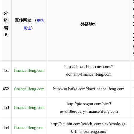
外
宣传网址
（
链
更换
外链地址
编
）
网址
号
http://alexa.chinaccnet.com/?
451
finance.ifeng.com
domain=finance.ifeng.com
452
finance.ifeng.com
http://so.baike.com/doc/finance.ifeng.com
http://pic.sogou.com/pics?
453
finance.ifeng.com
ie=utf8&query=finance.ifeng.com
http://s.tuniu.com/search_complex/whole-gz-
454
finance.ifeng.com
0-finance.ifeng.com/