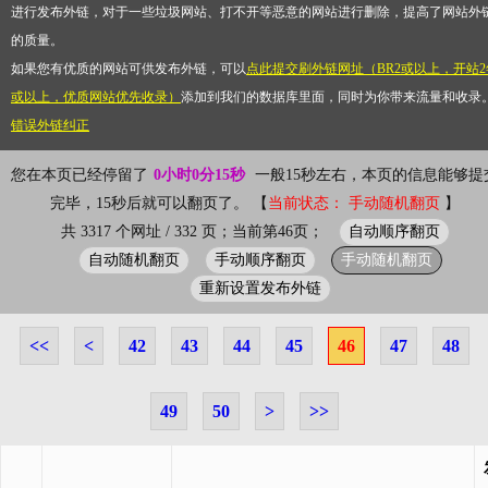
进行发布外链，对于一些垃圾网站、打不开等恶意的网站进行删除，提高了网站外
的质量。
如果您有优质的网站可供发布外链，可以
点此提交刷外链网址（BR2或以上，开站2
或以上，优质网站优先收录）
添加到我们的数据库里面，同时为你带来流量和收录
错误外链纠正
您在本页已经停留了
0小时0分15秒
一般15秒左右，本页的信息能够提
完毕，15秒后就可以翻页了。 【
当前状态： 手动随机翻页
】
自动顺序翻页
共 3317 个网址 / 332 页；当前第46页；
自动随机翻页
手动顺序翻页
手动随机翻页
重新设置发布外链
<<
<
42
43
44
45
46
47
48
49
50
>
>>