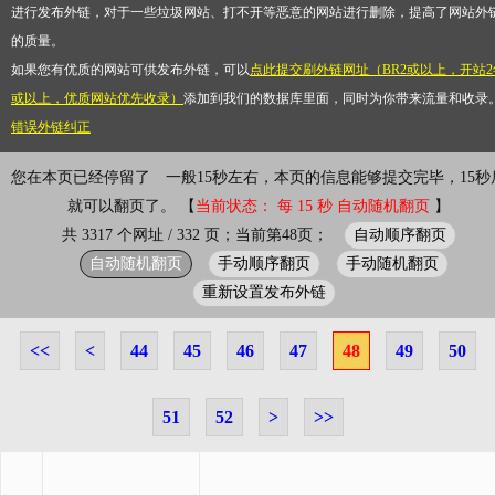
进行发布外链，对于一些垃圾网站、打不开等恶意的网站进行删除，提高了网站外
的质量。
如果您有优质的网站可供发布外链，可以
点此提交刷外链网址（BR2或以上，开站2
或以上，优质网站优先收录）
添加到我们的数据库里面，同时为你带来流量和收录
错误外链纠正
您在本页已经停留了
一般15秒左右，本页的信息能够提交完毕，15秒
就可以翻页了。 【
当前状态： 每 15 秒 自动随机翻页
】
自动顺序翻页
共 3317 个网址 / 332 页；当前第48页；
自动随机翻页
手动顺序翻页
手动随机翻页
重新设置发布外链
<<
<
44
45
46
47
48
49
50
51
52
>
>>