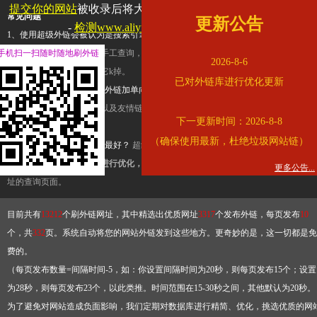
提交你的网站
被收录后将大幅提升流量和外链，
查看展示页面
常见问题
更新公告
-
检测www.aliyundrive.com是否收录
1、使用超级外链会被认为是搜索引擎优化作弊吗？
超级外链只是一个简便而集成
手机扫一扫随时随地刷外链
查询工具，模拟的是正常手工查询，不是作弊。如果是作弊，那您可以使用超级外
2026-8-6
推广竞争对手的网址，让它k掉。
已对外链库进行优化更新
2、网站优化单纯依靠超级外链加单向链接可行吗？
网站优化不能单纯依靠超级外
链，需要结合普通的外链以及友情链接，您可以到站长论坛发布外链，到友情链接
下一更新时间：2026-8-8
台交换友情链接。
（确保使用最新，杜绝垃圾网站链）
3、如何使用超级外链效果最好？
超级外链不同于普通的外链，它是动态的链接，
有频繁使用超级外链工具进行优化，才能获得稳定的外链
，最终使搜索引擎收录带
更多公告...
址的查询页面。
目前共有
13212
个刷外链网址，其中精选出优质网址
3317
个发布外链，每页发布
10
个，共
332
页。系统自动将您的网站外链发到这些地方。更奇妙的是，这一切都是免
费的。
（每页发布数量=间隔时间-5，如：你设置间隔时间为20秒，则每页发布15个；设置
为28秒，则每页发布23个，以此类推。时间范围在15-30秒之间，其他默认为20秒。
为了避免对网站造成负面影响，我们定期对数据库进行精简、优化，挑选优质的网