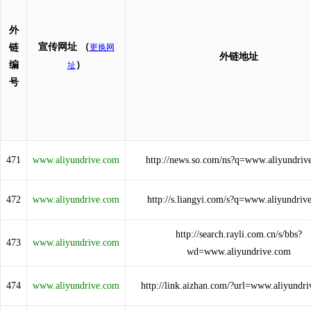
外
宣传网址
（
链
更换网
外链地址
编
）
址
号
471
www.aliyundrive.com
http://news.so.com/ns?q=www.aliyundriv
472
www.aliyundrive.com
http://s.liangyi.com/s?q=www.aliyundriv
http://search.rayli.com.cn/s/bbs?
473
www.aliyundrive.com
wd=www.aliyundrive.com
474
www.aliyundrive.com
http://link.aizhan.com/?url=www.aliyundr