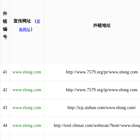
外
宣传网址
（
链
更
外链地址
编
）
换网址
号
41
www.elong.com
http://www.7579.org/pr/www.elong.com
42
www.elong.com
http://www.7579.org/ip/www.elong.com
43
www.elong.com
http://icp.aizhan.com/www.elong.com/
44
www.elong.com
http://tool.chinaz.com/webscan/?host=www.elo