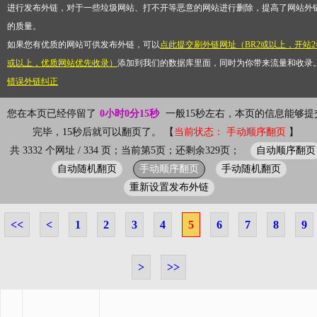
进行发布外链，对于一些垃圾网站、打不开等恶意的网站进行删除，提高了网站外
的质量。
如果您有优质的网站可供发布外链，可以
点此提交刷外链网址（BR2或以上，开站2
或以上，优质网站优先收录）
添加到我们的数据库里面，同时为你带来流量和收录
错误外链纠正
您在本页已经停留了
0小时0分15秒
一般15秒左右，本页的信息能够提
完毕，15秒后就可以翻页了。 【
当前状态： 手动顺序翻页
】
自动顺序翻页
共 3332 个网址 / 334 页；当前第5页；还剩余329页；
自动随机翻页
手动顺序翻页
手动随机翻页
重新设置发布外链
<<
<
1
2
3
4
5
6
7
8
9
>
>>