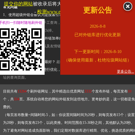
提交你的网站
被收录后将大幅提升流量和外链，
查看展示页面
常见问题
更新公告
-
检测www.elong.com是否收录
1、使用超级外链会被认为是搜索引擎优化作弊吗？
超级外链只是一个简便而集成
手机扫一扫随时随地刷外链
查询工具，模拟的是正常手工查询，不是作弊。如果是作弊，那您可以使用超级外
2026-8-8
推广竞争对手的网址，让它k掉。
已对外链库进行优化更新
2、网站优化单纯依靠超级外链加单向链接可行吗？
网站优化不能单纯依靠超级外
链，需要结合普通的外链以及友情链接，您可以到站长论坛发布外链，到友情链接
下一更新时间：2026-8-10
台交换友情链接。
（确保使用最新，杜绝垃圾网站链）
3、如何使用超级外链效果最好？
超级外链不同于普通的外链，它是动态的链接，
有频繁使用超级外链工具进行优化，才能获得稳定的外链
，最终使搜索引擎收录带
更多公告...
址的查询页面。
目前共有
13264
个刷外链网址，其中精选出优质网址
3332
个发布外链，每页发布
10
个，共
334
页。系统自动将您的网站外链发到这些地方。更奇妙的是，这一切都是免
费的。
（每页发布数量=间隔时间-5，如：你设置间隔时间为20秒，则每页发布15个；设置
为28秒，则每页发布23个，以此类推。时间范围在15-30秒之间，其他默认为20秒。
为了避免对网站造成负面影响，我们定期对数据库进行精简、优化，挑选优质的网