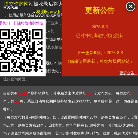
提交你的网站
被收录后将大幅提升流量和外链，
查看展示页面
常见问题
更新公告
-
检测www.hujiang.com是否收录
1、使用超级外链会被认为是搜索引擎优化作弊吗？
超级外链只是一个简便而集成
手机扫一扫随时随地刷外链
查询工具，模拟的是正常手工查询，不是作弊。如果是作弊，那您可以使用超级外
2026-8-6
推广竞争对手的网址，让它k掉。
已对外链库进行优化更新
2、网站优化单纯依靠超级外链加单向链接可行吗？
网站优化不能单纯依靠超级外
链，需要结合普通的外链以及友情链接，您可以到站长论坛发布外链，到友情链接
下一更新时间：2026-8-8
台交换友情链接。
（确保使用最新，杜绝垃圾网站链）
3、如何使用超级外链效果最好？
超级外链不同于普通的外链，它是动态的链接，
有频繁使用超级外链工具进行优化，才能获得稳定的外链
，最终使搜索引擎收录带
更多公告...
址的查询页面。
目前共有
13212
个刷外链网址，其中精选出优质网址
3317
个发布外链，每页发布
10
个，共
332
页。系统自动将您的网站外链发到这些地方。更奇妙的是，这一切都是免
费的。
（每页发布数量=间隔时间-5，如：你设置间隔时间为20秒，则每页发布15个；设置
为28秒，则每页发布23个，以此类推。时间范围在15-30秒之间，其他默认为20秒。
为了避免对网站造成负面影响，我们定期对数据库进行精简、优化，挑选优质的网