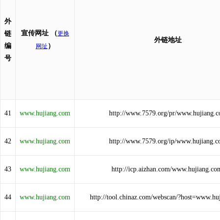
外
宣传网址
（
链
更换
外链地址
编
）
网址
号
41
www.hujiang.com
http://www.7579.org/pr/www.hujiang.
42
www.hujiang.com
http://www.7579.org/ip/www.hujiang.
43
www.hujiang.com
http://icp.aizhan.com/www.hujiang.co
44
www.hujiang.com
http://tool.chinaz.com/webscan/?host=www.hu