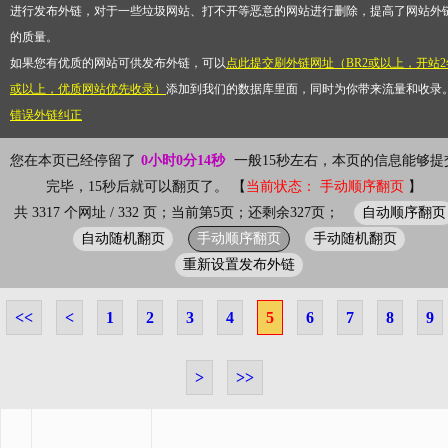
进行发布外链，对于一些垃圾网站、打不开等恶意的网站进行删除，提高了网站外
的质量。
如果您有优质的网站可供发布外链，可以
点此提交刷外链网址（BR2或以上，开站2
或以上，优质网站优先收录）
添加到我们的数据库里面，同时为你带来流量和收录
错误外链纠正
您在本页已经停留了
0小时0分14秒
一般15秒左右，本页的信息能够提
完毕，15秒后就可以翻页了。 【
当前状态： 手动顺序翻页
】
自动顺序翻页
共 3317 个网址 / 332 页；当前第5页；还剩余327页；
自动随机翻页
手动顺序翻页
手动随机翻页
重新设置发布外链
<<
<
1
2
3
4
5
6
7
8
9
>
>>