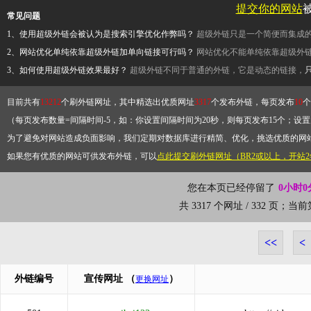
提交你的网站
常见问题
1、使用超级外链会被认为是搜索引擎优化作弊吗？
超级外链只是一个简便而集成
2、网站优化单纯依靠超级外链加单向链接可行吗？
网站优化不能单纯依靠超级外
3、如何使用超级外链效果最好？
超级外链不同于普通的外链，它是动态的链接，
目前共有
13212
个刷外链网址，其中精选出优质网址
3317
个发布外链，每页发布
10
个
（每页发布数量=间隔时间-5，如：你设置间隔时间为20秒，则每页发布15个；设置为
为了避免对网站造成负面影响，我们定期对数据库进行精简、优化，挑选优质的网
如果您有优质的网站可供发布外链，可以
点此提交刷外链网址（BR2或以上，开站
您在本页已经停留了
0小时0
共 3317 个网址 / 332 页；当
<<
<
外链编号
宣传网址
（
）
更换网址