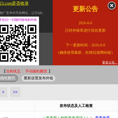
123.com是否收录
更新公告
推广竞争对手的网址，让它k掉。
交换友情链接。
手机扫一扫随时随地刷外链
2026-8-6
址的查询页面。
已对外链库进行优化更新
的。
下一更新时间：2026-8-8
链的质量。
（确保使用最新，杜绝垃圾网站链）
。
错误外链纠正
更多公告...
 【
当前状态： 手动随机翻页
】
动随机翻页
重新设置发布外链
>
>>
发布状态及人工检查