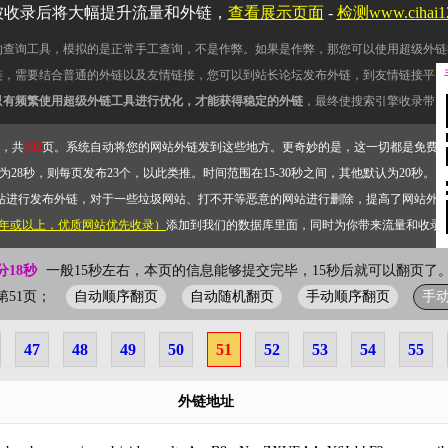
被收录后将大幅提升流量和外链，
查看展示页面
-
检测www.cihai
的查询工具，模拟的是正常手工查询，不是作弊。如果是作弊，那您可以使用超级外链
链，需要结合普通的外链以及友情链接，您可以到站长论坛发布外链，到友情链接平台
只有频繁使用超级外链工具进行优化，才能获得稳定的外链
，最终使搜索引擎收录带网
，共
332
页。系统自动将您的网站外链发到这些地方。更奇妙的是，这一切都是免费
28秒，则每页发布23个，以此类推。时间范围在15-30秒之间，其他默认为20秒。）
站进行发布外链，对于一些垃圾网站、打不开等恶意的网站进行删除，提高了网站外
2年或以上，优质网站优先收录）
添加到我们的数据库里面，同时为你带来流量和收录
分18秒
一般15秒左右，本页的信息能够提交完毕，15秒后就可以翻页了。
自动顺序翻页
自动随机翻页
手动顺序翻页
手
前第51页；
47
48
49
50
51
52
53
54
55
外链地址