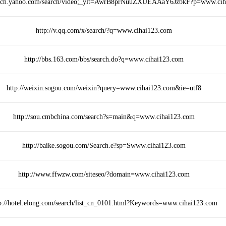
search.yahoo.com/search/video;_ylt=AwrB8prNuuZXUEAAaY6JzbkF?p=www.ci
http://v.qq.com/x/search/?q=www.cihai123.com
http://bbs.163.com/bbs/search.do?q=www.cihai123.com
http://weixin.sogou.com/weixin?query=www.cihai123.com&ie=utf8
http://sou.cmbchina.com/search?s=main&q=www.cihai123.com
http://baike.sogou.com/Search.e?sp=Swww.cihai123.com
http://www.ffwzw.com/siteseo/?domain=www.cihai123.com
p://hotel.elong.com/search/list_cn_0101.html?Keywords=www.cihai123.com