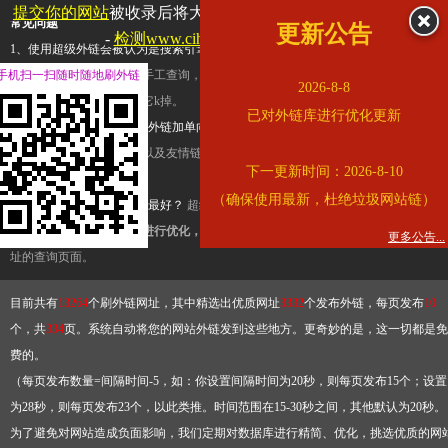
提交你的网站
被收录后将大幅提升流量和外链，
查看展示页面
常见问题
更新公告
-
检测www.cihai123.com是否收录
1、使用超级外链会被认为是搜索引擎优化作弊吗？
超级外链只是一个简便而集成
手机扫一扫随时随地刷外链
查询工具，模拟的是正常手工查询，不是作弊。如果是作弊，那您可以使用超级外
2026-8-8
推广竞争对手的网址，让它k掉。
已对外链库进行优化更新
2、网站优化单纯依靠超级外链加单向链接可行吗？
网站优化不能单纯依靠超级外
链，需要结合普通的外链以及友情链接，您可以到站长论坛发布外链，到友情链接
下一更新时间：2026-8-10
台交换友情链接。
（确保使用最新，杜绝垃圾网站链）
3、如何使用超级外链效果最好？
超级外链不同于普通的外链，它是动态的链接，
有频繁使用超级外链工具进行优化，才能获得稳定的外链
，最终使搜索引擎收录带
更多公告...
址的查询页面。
目前共有
13264
个刷外链网址，其中精选出优质网址
3332
个发布外链，每页发布
10
个，共
334
页。系统自动将您的网站外链发到这些地方。更奇妙的是，这一切都是免
费的。
（每页发布数量=间隔时间-5，如：你设置间隔时间为20秒，则每页发布15个；设置
为28秒，则每页发布23个，以此类推。时间范围在15-30秒之间，其他默认为20秒。
为了避免对网站造成负面影响，我们定期对数据库进行精简、优化，挑选优质的网