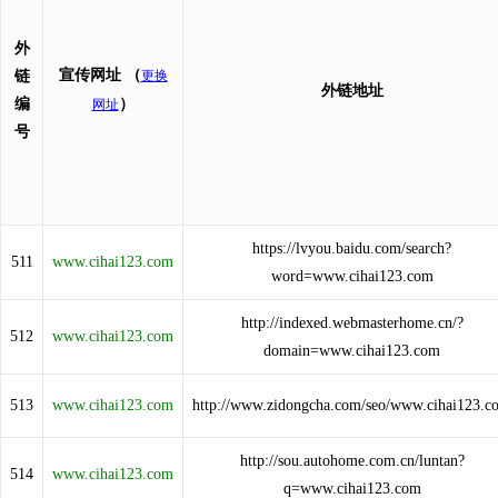
外
宣传网址
（
链
更换
外链地址
编
）
网址
号
https://lvyou.baidu.com/search?
511
www.cihai123.com
word=www.cihai123.com
http://indexed.webmasterhome.cn/?
512
www.cihai123.com
domain=www.cihai123.com
513
www.cihai123.com
http://www.zidongcha.com/seo/www.cihai123.c
http://sou.autohome.com.cn/luntan?
514
www.cihai123.com
q=www.cihai123.com