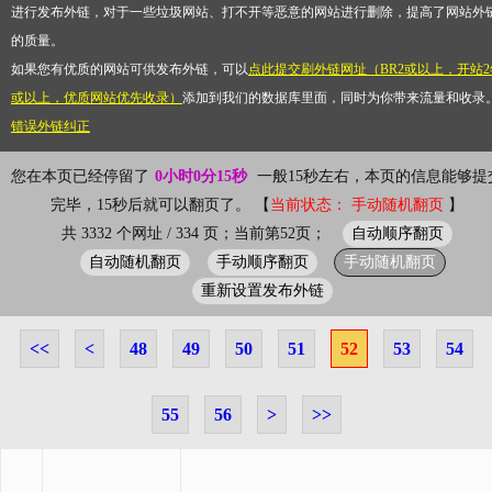
进行发布外链，对于一些垃圾网站、打不开等恶意的网站进行删除，提高了网站外
的质量。
如果您有优质的网站可供发布外链，可以
点此提交刷外链网址（BR2或以上，开站2
或以上，优质网站优先收录）
添加到我们的数据库里面，同时为你带来流量和收录
错误外链纠正
您在本页已经停留了
0小时0分15秒
一般15秒左右，本页的信息能够提
完毕，15秒后就可以翻页了。 【
当前状态： 手动随机翻页
】
自动顺序翻页
共 3332 个网址 / 334 页；当前第52页；
自动随机翻页
手动顺序翻页
手动随机翻页
重新设置发布外链
<<
<
48
49
50
51
52
53
54
55
56
>
>>