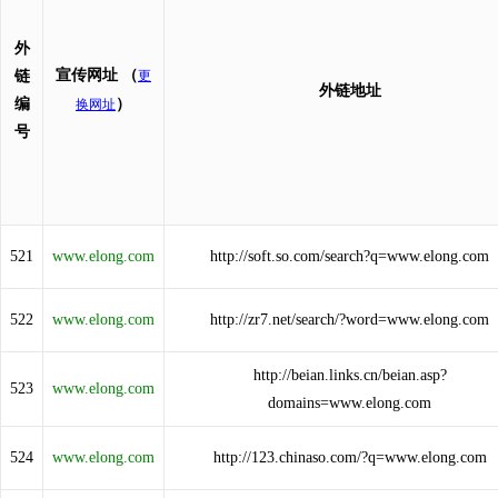
外
宣传网址
（
链
更
外链地址
编
）
换网址
号
521
www.elong.com
http://soft.so.com/search?q=www.elong.com
522
www.elong.com
http://zr7.net/search/?word=www.elong.com
http://beian.links.cn/beian.asp?
523
www.elong.com
domains=www.elong.com
524
www.elong.com
http://123.chinaso.com/?q=www.elong.com