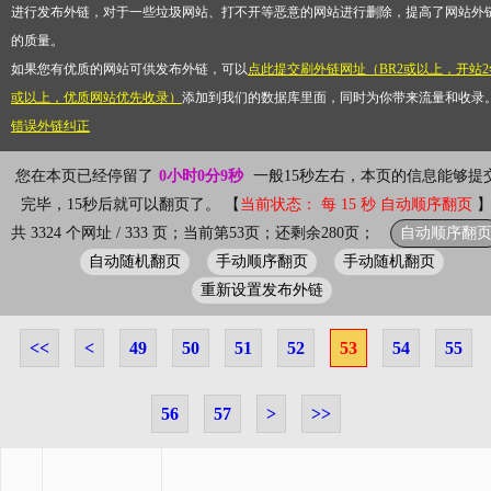
进行发布外链，对于一些垃圾网站、打不开等恶意的网站进行删除，提高了网站外
的质量。
如果您有优质的网站可供发布外链，可以
点此提交刷外链网址（BR2或以上，开站2
或以上，优质网站优先收录）
添加到我们的数据库里面，同时为你带来流量和收录
错误外链纠正
您在本页已经停留了
0小时0分9秒
一般15秒左右，本页的信息能够提
完毕，15秒后就可以翻页了。 【
当前状态： 每 15 秒 自动顺序翻页
自动顺序翻
共 3324 个网址 / 333 页；当前第53页；还剩余280页；
自动随机翻页
手动顺序翻页
手动随机翻页
重新设置发布外链
<<
<
49
50
51
52
53
54
55
56
57
>
>>