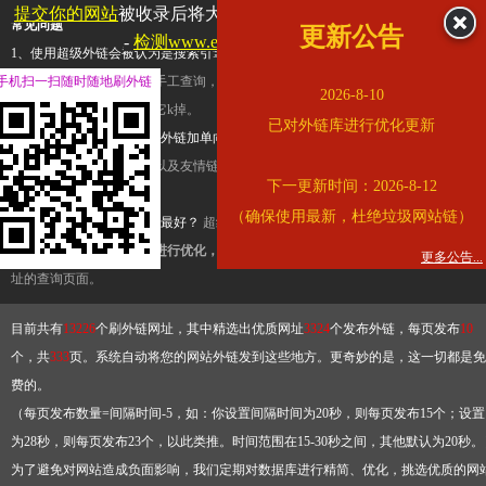
提交你的网站
被收录后将大幅提升流量和外链，
查看展示页面
常见问题
更新公告
-
检测www.elong.com是否收录
1、使用超级外链会被认为是搜索引擎优化作弊吗？
超级外链只是一个简便而集成
手机扫一扫随时随地刷外链
查询工具，模拟的是正常手工查询，不是作弊。如果是作弊，那您可以使用超级外
2026-8-10
推广竞争对手的网址，让它k掉。
已对外链库进行优化更新
2、网站优化单纯依靠超级外链加单向链接可行吗？
网站优化不能单纯依靠超级外
链，需要结合普通的外链以及友情链接，您可以到站长论坛发布外链，到友情链接
下一更新时间：2026-8-12
台交换友情链接。
（确保使用最新，杜绝垃圾网站链）
3、如何使用超级外链效果最好？
超级外链不同于普通的外链，它是动态的链接，
有频繁使用超级外链工具进行优化，才能获得稳定的外链
，最终使搜索引擎收录带
更多公告...
址的查询页面。
目前共有
13226
个刷外链网址，其中精选出优质网址
3324
个发布外链，每页发布
10
个，共
333
页。系统自动将您的网站外链发到这些地方。更奇妙的是，这一切都是免
费的。
（每页发布数量=间隔时间-5，如：你设置间隔时间为20秒，则每页发布15个；设置
为28秒，则每页发布23个，以此类推。时间范围在15-30秒之间，其他默认为20秒。
为了避免对网站造成负面影响，我们定期对数据库进行精简、优化，挑选优质的网