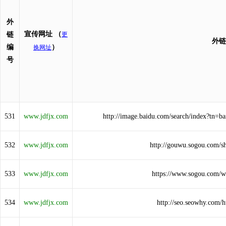
外
宣传网址
（
链
更
外链
编
）
换网址
号
531
www.jdfjx.com
http://image.baidu.com/search/index?tn
532
www.jdfjx.com
http://gouwu.sogou.com/
533
www.jdfjx.com
https://www.sogou.com/
534
www.jdfjx.com
http://seo.seowhy.com/h