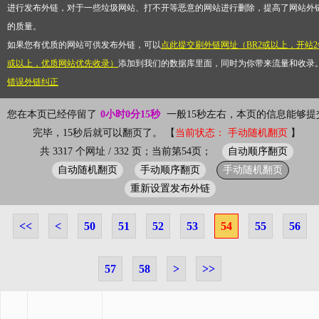
进行发布外链，对于一些垃圾网站、打不开等恶意的网站进行删除，提高了网站外
的质量。
如果您有优质的网站可供发布外链，可以
点此提交刷外链网址（BR2或以上，开站2
或以上，优质网站优先收录）
添加到我们的数据库里面，同时为你带来流量和收录
错误外链纠正
您在本页已经停留了
0小时0分15秒
一般15秒左右，本页的信息能够提
完毕，15秒后就可以翻页了。 【
当前状态： 手动随机翻页
】
自动顺序翻页
共 3317 个网址 / 332 页；当前第54页；
自动随机翻页
手动顺序翻页
手动随机翻页
重新设置发布外链
<<
<
50
51
52
53
54
55
56
57
58
>
>>