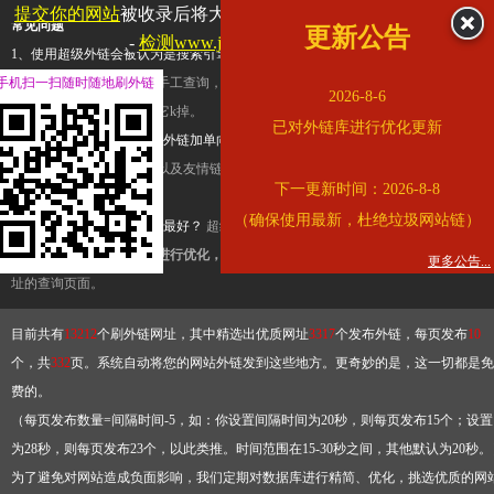
提交你的网站
被收录后将大幅提升流量和外链，
查看展示页面
常见问题
更新公告
-
检测www.jdfjx.com是否收录
1、使用超级外链会被认为是搜索引擎优化作弊吗？
超级外链只是一个简便而集成
手机扫一扫随时随地刷外链
查询工具，模拟的是正常手工查询，不是作弊。如果是作弊，那您可以使用超级外
2026-8-6
推广竞争对手的网址，让它k掉。
已对外链库进行优化更新
2、网站优化单纯依靠超级外链加单向链接可行吗？
网站优化不能单纯依靠超级外
链，需要结合普通的外链以及友情链接，您可以到站长论坛发布外链，到友情链接
下一更新时间：2026-8-8
台交换友情链接。
（确保使用最新，杜绝垃圾网站链）
3、如何使用超级外链效果最好？
超级外链不同于普通的外链，它是动态的链接，
有频繁使用超级外链工具进行优化，才能获得稳定的外链
，最终使搜索引擎收录带
更多公告...
址的查询页面。
目前共有
13212
个刷外链网址，其中精选出优质网址
3317
个发布外链，每页发布
10
个，共
332
页。系统自动将您的网站外链发到这些地方。更奇妙的是，这一切都是免
费的。
（每页发布数量=间隔时间-5，如：你设置间隔时间为20秒，则每页发布15个；设置
为28秒，则每页发布23个，以此类推。时间范围在15-30秒之间，其他默认为20秒。
为了避免对网站造成负面影响，我们定期对数据库进行精简、优化，挑选优质的网