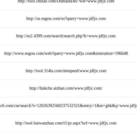
http://tool.chinaz.com/DomainDel/?wd=www.jdfjx.com
http://as.sogou.com/so?query=www.jdfjx.com
http://so2.4399.com/search/search.php?k=www.jdfjx.com
http://www.sogou.com/web?query=www.jdfjx.com&interation=196648
http://tool.114la.com/sitespeed/www.jdfjx.com
http://linkche.aizhan.com/www.jdfjx.com/
s.pc6.com/cse/search?s=12026392560237532321&entry=1&ie=gbk&q=www.jdfj
http://tool.baiwanzhan.com/t1/pr.aspx?url=www.jdfjx.com