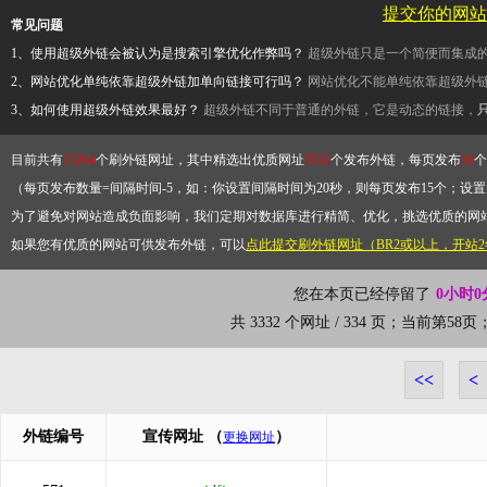
提交你的网站
常见问题
1、使用超级外链会被认为是搜索引擎优化作弊吗？
超级外链只是一个简便而集成
2、网站优化单纯依靠超级外链加单向链接可行吗？
网站优化不能单纯依靠超级外
3、如何使用超级外链效果最好？
超级外链不同于普通的外链，它是动态的链接，
目前共有
13264
个刷外链网址，其中精选出优质网址
3332
个发布外链，每页发布
10
个
（每页发布数量=间隔时间-5，如：你设置间隔时间为20秒，则每页发布15个；设置为
为了避免对网站造成负面影响，我们定期对数据库进行精简、优化，挑选优质的网
如果您有优质的网站可供发布外链，可以
点此提交刷外链网址（BR2或以上，开站
您在本页已经停留了
0小时0
共 3332 个网址 / 334 页；当前第5
<<
<
外链编号
宣传网址
（
）
更换网址