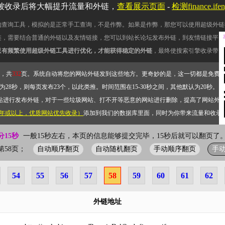
被收录后将大幅提升流量和外链，
查看展示页面
-
检测finance.i
的查询工具，模拟的是正常手工查询，不是作弊。如果是作弊，那您可以使用超级外链
链，需要结合普通的外链以及友情链接，您可以到站长论坛发布外链，到友情链接平台
只有频繁使用超级外链工具进行优化，才能获得稳定的外链
，最终使搜索引擎收录带网
，共
332
页。系统自动将您的网站外链发到这些地方。更奇妙的是，这一切都是免费
28秒，则每页发布23个，以此类推。时间范围在15-30秒之间，其他默认为20秒。）
站进行发布外链，对于一些垃圾网站、打不开等恶意的网站进行删除，提高了网站外
2年或以上，优质网站优先收录）
添加到我们的数据库里面，同时为你带来流量和收录
分15秒
一般15秒左右，本页的信息能够提交完毕，15秒后就可以翻页了。
自动顺序翻页
自动随机翻页
手动顺序翻页
手
前第58页；
54
55
56
57
58
59
60
61
62
外链地址