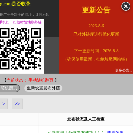
feng.com是否收录
更新公告
推广竞争对手的网址，让它k掉。
交换友情链接。
手机扫一扫随时随地刷外链
2026-8-6
址的查询页面。
已对外链库进行优化更新
的。
下一更新时间：2026-8-8
链的质量。
（确保使用最新，杜绝垃圾网站链）
。
错误外链纠正
更多公告...
 【
当前状态： 手动随机翻页
】
动随机翻页
重新设置发布外链
>
>>
发布状态及人工检查