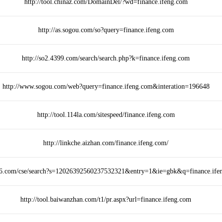
http://tool.chinaz.com/DomainDel/?wd=finance.ifeng.com
http://as.sogou.com/so?query=finance.ifeng.com
http://so2.4399.com/search/search.php?k=finance.ifeng.com
http://www.sogou.com/web?query=finance.ifeng.com&interation=196648
http://tool.114la.com/sitespeed/finance.ifeng.com
http://linkche.aizhan.com/finance.ifeng.com/
pc6.com/cse/search?s=12026392560237532321&entry=1&ie=gbk&q=finance.ife
http://tool.baiwanzhan.com/t1/pr.aspx?url=finance.ifeng.com