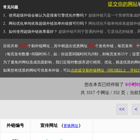
提交你的网站
常见问题
1、使用超级外链会被认为是搜索引擎优化作弊吗？
超级外链只是一个简便而集成
2、网站优化单纯依靠超级外链加单向链接可行吗？
网站优化不能单纯依靠超级外
3、如何使用超级外链效果最好？
超级外链不同于普通的外链，它是动态的链接，
目前共有
13212
个刷外链网址，其中精选出优质网址
3317
个发布外链，每页发布
10
个
（每页发布数量=间隔时间-5，如：你设置间隔时间为20秒，则每页发布15个；设置为
为了避免对网站造成负面影响，我们定期对数据库进行精简、优化，挑选优质的网
如果您有优质的网站可供发布外链，可以
点此提交刷外链网址（BR2或以上，开站
您在本页已经停留了
0小时0
共 3317 个网址 / 332 页；当
<<
<
外链编号
宣传网址
（
）
更换网址