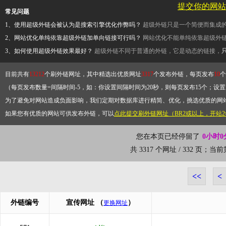
提交你的网站
常见问题
1、使用超级外链会被认为是搜索引擎优化作弊吗？
超级外链只是一个简便而集成
2、网站优化单纯依靠超级外链加单向链接可行吗？
网站优化不能单纯依靠超级外
3、如何使用超级外链效果最好？
超级外链不同于普通的外链，它是动态的链接，
目前共有
13212
个刷外链网址，其中精选出优质网址
3317
个发布外链，每页发布
10
个
（每页发布数量=间隔时间-5，如：你设置间隔时间为20秒，则每页发布15个；设置为
为了避免对网站造成负面影响，我们定期对数据库进行精简、优化，挑选优质的网
如果您有优质的网站可供发布外链，可以
点此提交刷外链网址（BR2或以上，开站
您在本页已经停留了
0小时0
共 3317 个网址 / 332 页；当
<<
<
外链编号
宣传网址
（
）
更换网址