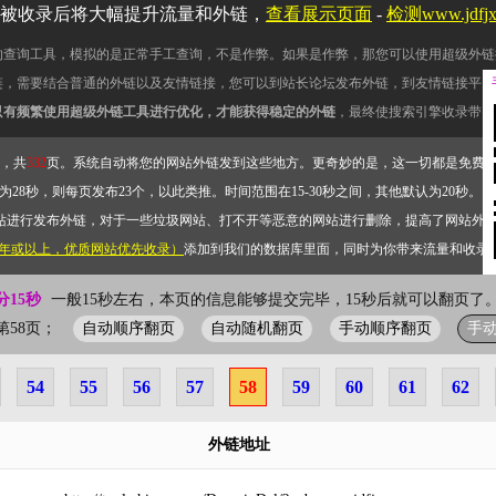
被收录后将大幅提升流量和外链，
查看展示页面
-
检测www.jdf
的查询工具，模拟的是正常手工查询，不是作弊。如果是作弊，那您可以使用超级外链
链，需要结合普通的外链以及友情链接，您可以到站长论坛发布外链，到友情链接平台
只有频繁使用超级外链工具进行优化，才能获得稳定的外链
，最终使搜索引擎收录带网
，共
332
页。系统自动将您的网站外链发到这些地方。更奇妙的是，这一切都是免费
28秒，则每页发布23个，以此类推。时间范围在15-30秒之间，其他默认为20秒。）
站进行发布外链，对于一些垃圾网站、打不开等恶意的网站进行删除，提高了网站外
2年或以上，优质网站优先收录）
添加到我们的数据库里面，同时为你带来流量和收录
分15秒
一般15秒左右，本页的信息能够提交完毕，15秒后就可以翻页了。
自动顺序翻页
自动随机翻页
手动顺序翻页
手
前第58页；
54
55
56
57
58
59
60
61
62
外链地址