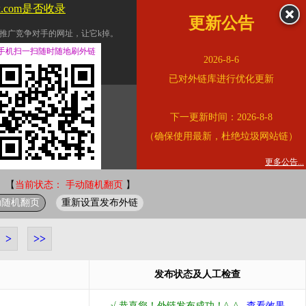
jx.com是否收录
更新公告
推广竞争对手的网址，让它k掉。
交换友情链接。
手机扫一扫随时随地刷外链
2026-8-6
址的查询页面。
已对外链库进行优化更新
的。
下一更新时间：2026-8-8
链的质量。
（确保使用最新，杜绝垃圾网站链）
。
错误外链纠正
更多公告...
 【
当前状态： 手动随机翻页
】
动随机翻页
重新设置发布外链
>
>>
发布状态及人工检查