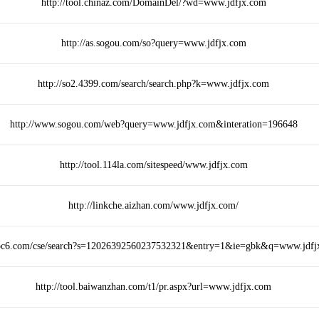
http://tool.chinaz.com/DomainDel/?wd=www.jdfjx.com
http://as.sogou.com/so?query=www.jdfjx.com
http://so2.4399.com/search/search.php?k=www.jdfjx.com
http://www.sogou.com/web?query=www.jdfjx.com&interation=196648
http://tool.114la.com/sitespeed/www.jdfjx.com
http://linkche.aizhan.com/www.jdfjx.com/
s.pc6.com/cse/search?s=12026392560237532321&entry=1&ie=gbk&q=www.jdfj
http://tool.baiwanzhan.com/t1/pr.aspx?url=www.jdfjx.com