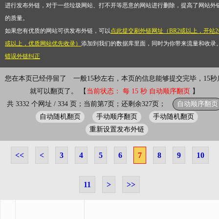
进行发布外链，对于一些垃圾网站、打不开等恶意的网站进行删除，提高了网站外
的质量。
如果您有优质的网站可供发布外链，可以
点此提交刷外链网址（BR2或以上，开站2
或以上，优质网站优先收录）
添加到我们的数据库里面，同时为你带来流量和收录
错误外链纠正
您在本页已经停留了
一般15秒左右，本页的信息能够提交完毕，15秒
就可以翻页了。 【
当前状态： 每 15 秒 自动顺序翻页
】
自动顺序翻页
共 3332 个网址 / 334 页；当前第7页；还剩余327页；
自动随机翻页
手动顺序翻页
手动随机翻页
重新设置发布外链
<<
<
3
4
5
6
7
8
9
10
11
>
>>