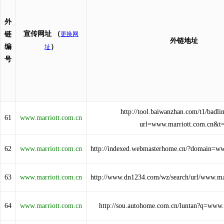
外
宣传网址
（
链
更换网
外链地址
编
）
址
号
http://tool.baiwanzhan.com/t1/badli
61
www.marriott.com.cn
url=www.marriott.com.cn&t
62
www.marriott.com.cn
http://indexed.webmasterhome.cn/?domain=ww
63
www.marriott.com.cn
http://www.dn1234.com/wz/search/url/www.ma
64
www.marriott.com.cn
http://sou.autohome.com.cn/luntan?q=www.