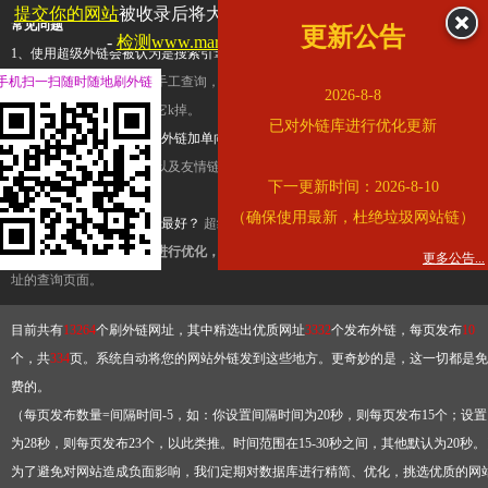
提交你的网站
被收录后将大幅提升流量和外链，
查看展示页面
常见问题
更新公告
-
检测www.marriott.com.cn是否收录
1、使用超级外链会被认为是搜索引擎优化作弊吗？
超级外链只是一个简便而集成
手机扫一扫随时随地刷外链
查询工具，模拟的是正常手工查询，不是作弊。如果是作弊，那您可以使用超级外
2026-8-8
推广竞争对手的网址，让它k掉。
已对外链库进行优化更新
2、网站优化单纯依靠超级外链加单向链接可行吗？
网站优化不能单纯依靠超级外
链，需要结合普通的外链以及友情链接，您可以到站长论坛发布外链，到友情链接
下一更新时间：2026-8-10
台交换友情链接。
（确保使用最新，杜绝垃圾网站链）
3、如何使用超级外链效果最好？
超级外链不同于普通的外链，它是动态的链接，
有频繁使用超级外链工具进行优化，才能获得稳定的外链
，最终使搜索引擎收录带
更多公告...
址的查询页面。
目前共有
13264
个刷外链网址，其中精选出优质网址
3332
个发布外链，每页发布
10
个，共
334
页。系统自动将您的网站外链发到这些地方。更奇妙的是，这一切都是免
费的。
（每页发布数量=间隔时间-5，如：你设置间隔时间为20秒，则每页发布15个；设置
为28秒，则每页发布23个，以此类推。时间范围在15-30秒之间，其他默认为20秒。
为了避免对网站造成负面影响，我们定期对数据库进行精简、优化，挑选优质的网