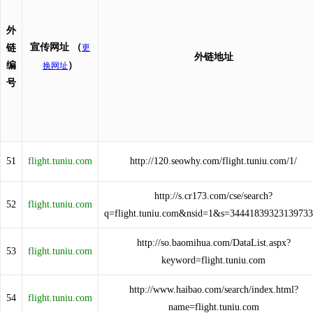
外
宣传网址
（
链
更
外链地址
编
）
换网址
号
51
flight.tuniu.com
http://120.seowhy.com/flight.tuniu.com/1/
http://s.cr173.com/cse/search?
52
flight.tuniu.com
q=flight.tuniu.com&nsid=1&s=3444183932313973
http://so.baomihua.com/DataList.aspx?
53
flight.tuniu.com
keyword=flight.tuniu.com
http://www.haibao.com/search/index.html?
54
flight.tuniu.com
name=flight.tuniu.com