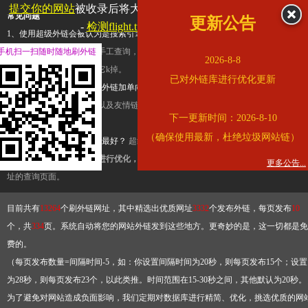
提交你的网站
被收录后将大幅提升流量和外链，
查看展示页面
常见问题
更新公告
-
检测flight.tuniu.com是否收录
1、使用超级外链会被认为是搜索引擎优化作弊吗？
超级外链只是一个简便而集成
手机扫一扫随时随地刷外链
查询工具，模拟的是正常手工查询，不是作弊。如果是作弊，那您可以使用超级外
2026-8-8
推广竞争对手的网址，让它k掉。
已对外链库进行优化更新
2、网站优化单纯依靠超级外链加单向链接可行吗？
网站优化不能单纯依靠超级外
链，需要结合普通的外链以及友情链接，您可以到站长论坛发布外链，到友情链接
下一更新时间：2026-8-10
台交换友情链接。
（确保使用最新，杜绝垃圾网站链）
3、如何使用超级外链效果最好？
超级外链不同于普通的外链，它是动态的链接，
有频繁使用超级外链工具进行优化，才能获得稳定的外链
，最终使搜索引擎收录带
更多公告...
址的查询页面。
目前共有
13264
个刷外链网址，其中精选出优质网址
3332
个发布外链，每页发布
10
个，共
334
页。系统自动将您的网站外链发到这些地方。更奇妙的是，这一切都是免
费的。
（每页发布数量=间隔时间-5，如：你设置间隔时间为20秒，则每页发布15个；设置
为28秒，则每页发布23个，以此类推。时间范围在15-30秒之间，其他默认为20秒。
为了避免对网站造成负面影响，我们定期对数据库进行精简、优化，挑选优质的网