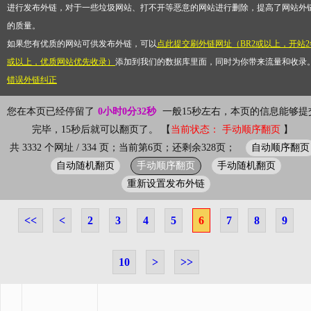
进行发布外链，对于一些垃圾网站、打不开等恶意的网站进行删除，提高了网站外
的质量。
如果您有优质的网站可供发布外链，可以
点此提交刷外链网址（BR2或以上，开站2
或以上，优质网站优先收录）
添加到我们的数据库里面，同时为你带来流量和收录
错误外链纠正
您在本页已经停留了
0小时0分32秒
一般15秒左右，本页的信息能够提
完毕，15秒后就可以翻页了。 【
当前状态： 手动顺序翻页
】
自动顺序翻页
共 3332 个网址 / 334 页；当前第6页；还剩余328页；
自动随机翻页
手动顺序翻页
手动随机翻页
重新设置发布外链
<<
<
2
3
4
5
6
7
8
9
10
>
>>