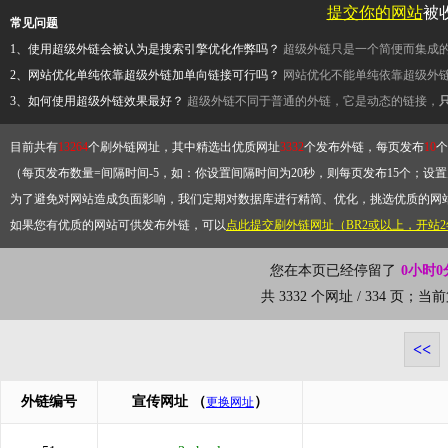
提交你的网站
被
常见问题
1、使用超级外链会被认为是搜索引擎优化作弊吗？
超级外链只是一个简便而集成
2、网站优化单纯依靠超级外链加单向链接可行吗？
网站优化不能单纯依靠超级外
3、如何使用超级外链效果最好？
超级外链不同于普通的外链，它是动态的链接，
目前共有
13264
个刷外链网址，其中精选出优质网址
3332
个发布外链，每页发布
10
个
（每页发布数量=间隔时间-5，如：你设置间隔时间为20秒，则每页发布15个；设置为
为了避免对网站造成负面影响，我们定期对数据库进行精简、优化，挑选优质的网
如果您有优质的网站可供发布外链，可以
点此提交刷外链网址（BR2或以上，开站
您在本页已经停留了
0小时0
共 3332 个网址 / 334 页；
<<
外链编号
宣传网址
（
）
更换网址