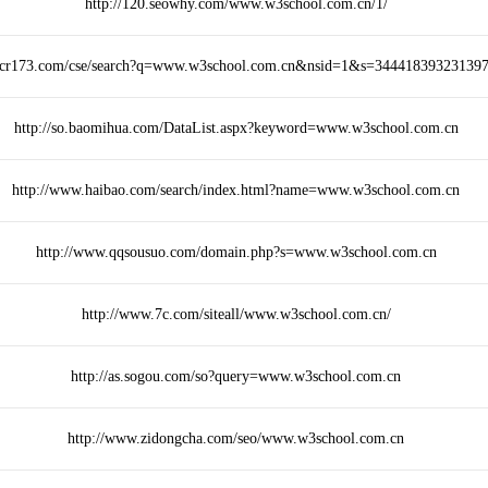
http://120.seowhy.com/www.w3school.com.cn/1/
/s.cr173.com/cse/search?q=www.w3school.com.cn&nsid=1&s=34441839323139
http://so.baomihua.com/DataList.aspx?keyword=www.w3school.com.cn
http://www.haibao.com/search/index.html?name=www.w3school.com.cn
http://www.qqsousuo.com/domain.php?s=www.w3school.com.cn
http://www.7c.com/siteall/www.w3school.com.cn/
http://as.sogou.com/so?query=www.w3school.com.cn
http://www.zidongcha.com/seo/www.w3school.com.cn