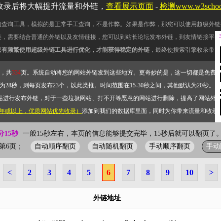
收录后将大幅提升流量和外链，
查看展示页面
-
检测www.w3scho
的查询工具，模拟的是正常手工查询，不是作弊。如果是作弊，那您可以使用超级外链
链，需要结合普通的外链以及友情链接，您可以到站长论坛发布外链，到友情链接平台
只有频繁使用超级外链工具进行优化，才能获得稳定的外链
，最终使搜索引擎收录带网
，共
334
页。系统自动将您的网站外链发到这些地方。更奇妙的是，这一切都是免费
28秒，则每页发布23个，以此类推。时间范围在15-30秒之间，其他默认为20秒。）
站进行发布外链，对于一些垃圾网站、打不开等恶意的网站进行删除，提高了网站外
2年或以上，优质网站优先收录）
添加到我们的数据库里面，同时为你带来流量和收录
分15秒
一般15秒左右，本页的信息能够提交完毕，15秒后就可以翻页了。
自动顺序翻页
自动随机翻页
手动顺序翻页
手动
当前第6页；
<
2
3
4
5
6
7
8
9
10
>
外链地址