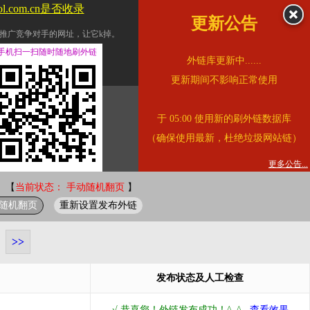
ol.com.cn是否收录
更新公告
推广竞争对手的网址，让它k掉。
交换友情链接。
手机扫一扫随时随地刷外链
外链库更新中......
址的查询页面。
更新期间不影响正常使用
的。
于 05:00 使用新的刷外链数据库
链的质量。
（确保使用最新，杜绝垃圾网站链）
。
错误外链纠正
更多公告...
 【
当前状态： 手动随机翻页
】
随机翻页
重新设置发布外链
>>
发布状态及人工检查