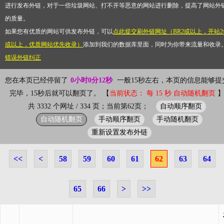
进行发布外链，对于一些垃圾网站、打不开等恶意的网站进行删除，提高了网站外
的质量。
如果您有优质的网站可供发布外链，可以
点此提交刷外链网址（BR2或以上，开站2
或以上，优质网站优先收录）
添加到我们的数据库里面，同时为你带来流量和收录
错误外链纠正
您在本页已经停留了
0小时0分12秒
一般15秒左右，本页的信息能够提
完毕，15秒后就可以翻页了。 【
当前状态： 每 15 秒 自动随机翻页
自动顺序翻页
共 3332 个网址 / 334 页；当前第62页；
自动随机翻页
手动顺序翻页
手动随机翻页
重新设置发布外链
<<
<
58
59
60
61
62
63
64
65
66
>
>>