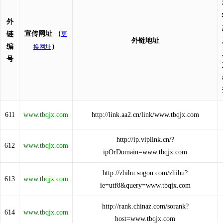
外
宣传网址
（
链
更
外链地址
编
）
换网址
号
611
www.tbqjx.com
http://link.aa2.cn/link/www.tbqjx.com
http://ip.viplink.cn/?
612
www.tbqjx.com
ipOrDomain=www.tbqjx.com
http://zhihu.sogou.com/zhihu?
613
www.tbqjx.com
ie=utf8&query=www.tbqjx.com
http://rank.chinaz.com/sorank?
614
www.tbqjx.com
host=www.tbqjx.com