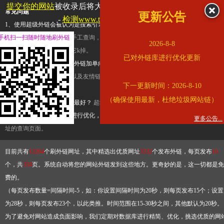
提交你的网站
被收录后将大幅提升流量和外链，
查看展示页面
常见问题
更新公告
-
检测www.tbqjx.com是否收录
1、使用超级外链会被认为是搜索引擎优化作弊吗？
超级外链只是一个简便而集成
手机扫一扫随时随地刷外链
查询工具，模拟的是正常手工查询，不是作弊。如果是作弊，那您可以使用超级外
2026-8-8
推广竞争对手的网址，让它k掉。
已对外链库进行优化更新
2、网站优化单纯依靠超级外链加单向链接可行吗？
网站优化不能单纯依靠超级外
链，需要结合普通的外链以及友情链接，您可以到站长论坛发布外链，到友情链接
下一更新时间：2026-8-10
台交换友情链接。
（确保使用最新，杜绝垃圾网站链）
3、如何使用超级外链效果最好？
超级外链不同于普通的外链，它是动态的链接，
有频繁使用超级外链工具进行优化，才能获得稳定的外链
，最终使搜索引擎收录带
更多公告...
址的查询页面。
目前共有
13264
个刷外链网址，其中精选出优质网址
3332
个发布外链，每页发布
10
个，共
334
页。系统自动将您的网站外链发到这些地方。更奇妙的是，这一切都是免
费的。
（每页发布数量=间隔时间-5，如：你设置间隔时间为20秒，则每页发布15个；设置
为28秒，则每页发布23个，以此类推。时间范围在15-30秒之间，其他默认为20秒。
为了避免对网站造成负面影响，我们定期对数据库进行精简、优化，挑选优质的网