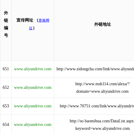
外
宣传网址
（
链
更换网
外链地址
编
）
址
号
651
www.aliyundrive.com
http://www.zidongcha.com/link/www.aliyund
http://www.msh114.com/alexa/?
652
www.aliyundrive.com
domain=www.aliyundrive.com
653
www.aliyundrive.com
http://www.70751.com/link/www.aliyundri
http://so.baomihua.com/DataList.aspx
654
www.aliyundrive.com
keyword=www.aliyundrive.com