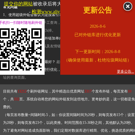
提交你的网站
被收录后将大幅提升流量和外链，
查看展示页面
常见问题
更新公告
-
检测www.aliyundrive.com是否收录
1、使用超级外链会被认为是搜索引擎优化作弊吗？
超级外链只是一个简便而集成
手机扫一扫随时随地刷外链
查询工具，模拟的是正常手工查询，不是作弊。如果是作弊，那您可以使用超级外
2026-8-6
推广竞争对手的网址，让它k掉。
已对外链库进行优化更新
2、网站优化单纯依靠超级外链加单向链接可行吗？
网站优化不能单纯依靠超级外
链，需要结合普通的外链以及友情链接，您可以到站长论坛发布外链，到友情链接
下一更新时间：2026-8-8
台交换友情链接。
（确保使用最新，杜绝垃圾网站链）
3、如何使用超级外链效果最好？
超级外链不同于普通的外链，它是动态的链接，
有频繁使用超级外链工具进行优化，才能获得稳定的外链
，最终使搜索引擎收录带
更多公告...
址的查询页面。
目前共有
13212
个刷外链网址，其中精选出优质网址
3317
个发布外链，每页发布
10
个，共
332
页。系统自动将您的网站外链发到这些地方。更奇妙的是，这一切都是免
费的。
（每页发布数量=间隔时间-5，如：你设置间隔时间为20秒，则每页发布15个；设置
为28秒，则每页发布23个，以此类推。时间范围在15-30秒之间，其他默认为20秒。
为了避免对网站造成负面影响，我们定期对数据库进行精简、优化，挑选优质的网