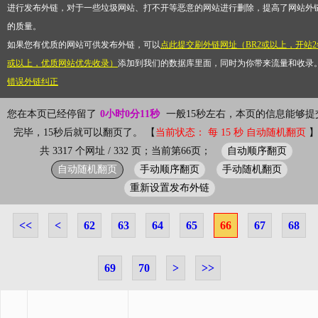
进行发布外链，对于一些垃圾网站、打不开等恶意的网站进行删除，提高了网站外
的质量。
如果您有优质的网站可供发布外链，可以
点此提交刷外链网址（BR2或以上，开站2
或以上，优质网站优先收录）
添加到我们的数据库里面，同时为你带来流量和收录
错误外链纠正
您在本页已经停留了
0小时0分11秒
一般15秒左右，本页的信息能够提
完毕，15秒后就可以翻页了。 【
当前状态： 每 15 秒 自动随机翻页
自动顺序翻页
共 3317 个网址 / 332 页；当前第66页；
自动随机翻页
手动顺序翻页
手动随机翻页
重新设置发布外链
<<
<
62
63
64
65
66
67
68
69
70
>
>>