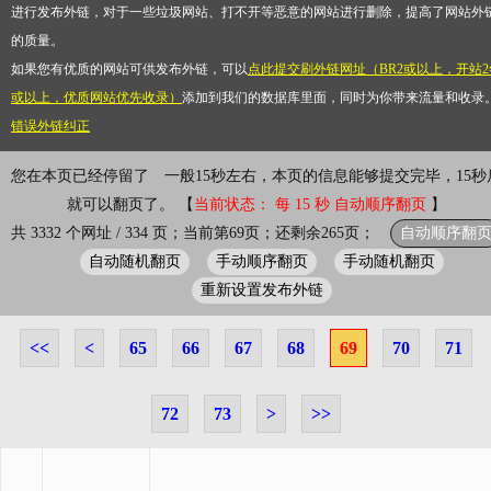
进行发布外链，对于一些垃圾网站、打不开等恶意的网站进行删除，提高了网站外
的质量。
如果您有优质的网站可供发布外链，可以
点此提交刷外链网址（BR2或以上，开站2
或以上，优质网站优先收录）
添加到我们的数据库里面，同时为你带来流量和收录
错误外链纠正
您在本页已经停留了
一般15秒左右，本页的信息能够提交完毕，15秒
就可以翻页了。 【
当前状态： 每 15 秒 自动顺序翻页
】
自动顺序翻
共 3332 个网址 / 334 页；当前第69页；还剩余265页；
自动随机翻页
手动顺序翻页
手动随机翻页
重新设置发布外链
<<
<
65
66
67
68
69
70
71
72
73
>
>>