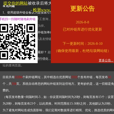
提交你的网站
被收录后将大幅提升流量和外链，
查看展示页面
常见问题
更新公告
-
检测www.cqkjg.cn是否收录
1、使用超级外链会被认为是搜索引擎优化作弊吗？
超级外链只是一个简便而集成
手机扫一扫随时随地刷外链
查询工具，模拟的是正常手工查询，不是作弊。如果是作弊，那您可以使用超级外
2026-8-8
推广竞争对手的网址，让它k掉。
已对外链库进行优化更新
2、网站优化单纯依靠超级外链加单向链接可行吗？
网站优化不能单纯依靠超级外
链，需要结合普通的外链以及友情链接，您可以到站长论坛发布外链，到友情链接
下一更新时间：2026-8-10
台交换友情链接。
（确保使用最新，杜绝垃圾网站链）
3、如何使用超级外链效果最好？
超级外链不同于普通的外链，它是动态的链接，
有频繁使用超级外链工具进行优化，才能获得稳定的外链
，最终使搜索引擎收录带
更多公告...
址的查询页面。
目前共有
13264
个刷外链网址，其中精选出优质网址
3332
个发布外链，每页发布
10
个，共
334
页。系统自动将您的网站外链发到这些地方。更奇妙的是，这一切都是免
费的。
（每页发布数量=间隔时间-5，如：你设置间隔时间为20秒，则每页发布15个；设置
为28秒，则每页发布23个，以此类推。时间范围在15-30秒之间，其他默认为20秒。
为了避免对网站造成负面影响，我们定期对数据库进行精简、优化，挑选优质的网