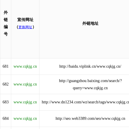
外
链
宣传网址
外链地址
编
（
）
更换网址
号
681
www.cqkjg.cn
http://baidu.viplink.cn/www.cqkjg.cn/
http://guangzhou.baixing.com/search/?
682
www.cqkjg.cn
query=www.cqkjg.cn
683
www.cqkjg.cn
http://www.dn1234.com/wz/search/tags/www.cqkjg.c
684
www.cqkjg.cn
http://seo.web3389.com/seo/www.cqkjg.cn