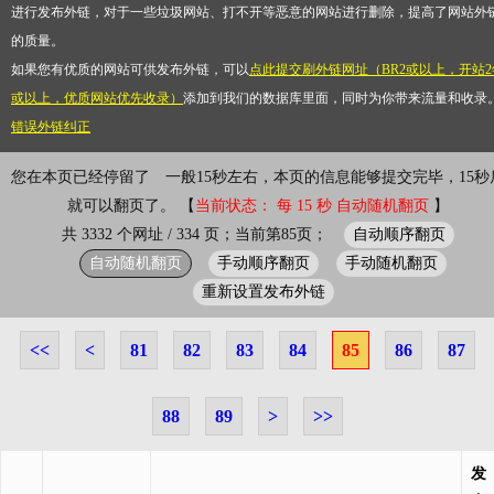
进行发布外链，对于一些垃圾网站、打不开等恶意的网站进行删除，提高了网站外
的质量。
如果您有优质的网站可供发布外链，可以
点此提交刷外链网址（BR2或以上，开站2
或以上，优质网站优先收录）
添加到我们的数据库里面，同时为你带来流量和收录
错误外链纠正
您在本页已经停留了
一般15秒左右，本页的信息能够提交完毕，15秒
就可以翻页了。 【
当前状态： 每 15 秒 自动随机翻页
】
自动顺序翻页
共 3332 个网址 / 334 页；当前第85页；
自动随机翻页
手动顺序翻页
手动随机翻页
重新设置发布外链
<<
<
81
82
83
84
85
86
87
88
89
>
>>
发