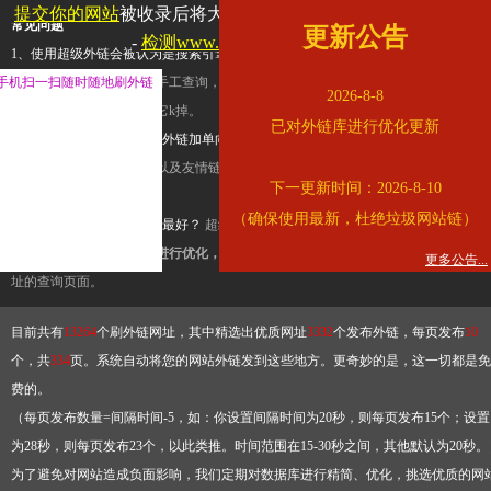
提交你的网站
被收录后将大幅提升流量和外链，
查看展示页面
常见问题
更新公告
-
检测www.cqkjg.cn是否收录
1、使用超级外链会被认为是搜索引擎优化作弊吗？
超级外链只是一个简便而集成
手机扫一扫随时随地刷外链
查询工具，模拟的是正常手工查询，不是作弊。如果是作弊，那您可以使用超级外
2026-8-8
推广竞争对手的网址，让它k掉。
已对外链库进行优化更新
2、网站优化单纯依靠超级外链加单向链接可行吗？
网站优化不能单纯依靠超级外
链，需要结合普通的外链以及友情链接，您可以到站长论坛发布外链，到友情链接
下一更新时间：2026-8-10
台交换友情链接。
（确保使用最新，杜绝垃圾网站链）
3、如何使用超级外链效果最好？
超级外链不同于普通的外链，它是动态的链接，
有频繁使用超级外链工具进行优化，才能获得稳定的外链
，最终使搜索引擎收录带
更多公告...
址的查询页面。
目前共有
13264
个刷外链网址，其中精选出优质网址
3332
个发布外链，每页发布
10
个，共
334
页。系统自动将您的网站外链发到这些地方。更奇妙的是，这一切都是免
费的。
（每页发布数量=间隔时间-5，如：你设置间隔时间为20秒，则每页发布15个；设置
为28秒，则每页发布23个，以此类推。时间范围在15-30秒之间，其他默认为20秒。
为了避免对网站造成负面影响，我们定期对数据库进行精简、优化，挑选优质的网