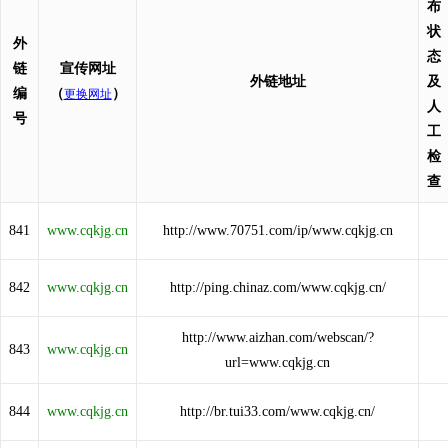
布
状
外
态
链
宣传网址
外链地址
及
编
（
）
更换网址
人
号
工
检
查
841
www.cqkjg.cn
http://www.70751.com/ip/www.cqkjg.cn
842
www.cqkjg.cn
http://ping.chinaz.com/www.cqkjg.cn/
http://www.aizhan.com/webscan/?
843
www.cqkjg.cn
url=www.cqkjg.cn
844
www.cqkjg.cn
http://br.tui33.com/www.cqkjg.cn/