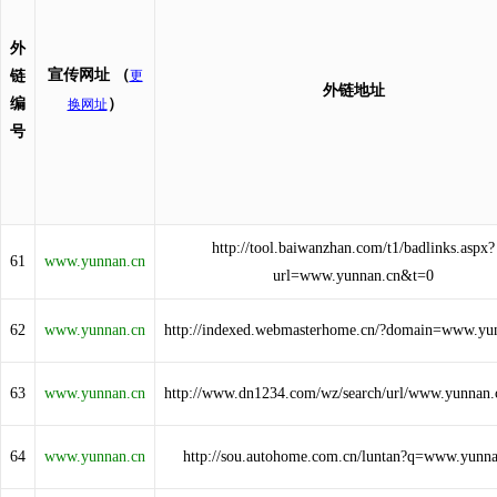
外
宣传网址
（
链
更
外链地址
编
）
换网址
号
http://tool.baiwanzhan.com/t1/badlinks.aspx?
61
www.yunnan.cn
url=www.yunnan.cn&t=0
62
www.yunnan.cn
http://indexed.webmasterhome.cn/?domain=www.yu
63
www.yunnan.cn
http://www.dn1234.com/wz/search/url/www.yunnan.
64
www.yunnan.cn
http://sou.autohome.com.cn/luntan?q=www.yunna