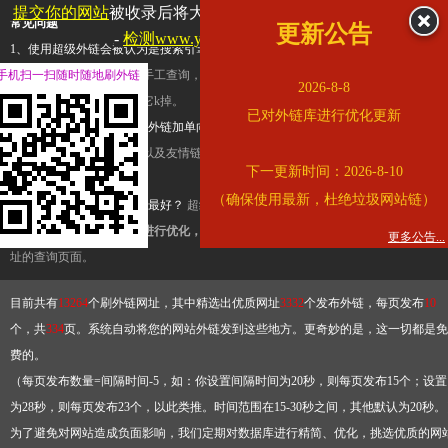
提交你的网站
被收录后将大幅提升流量和外链，
查看展示页面
常见问题
更新公告
-
检测www.yunnan.cn是否收录
1、使用超级外链会被认为是搜索引擎优化作弊吗？
超级外链只是一个简便而集成
手机扫一扫随时随地刷外链
查询工具，模拟的是正常手工查询，不是作弊。如果是作弊，那您可以使用超级外
2026-8-8
推广竞争对手的网址，让它k掉。
已对外链库进行优化更新
2、网站优化单纯依靠超级外链加单向链接可行吗？
网站优化不能单纯依靠超级外
链，需要结合普通的外链以及友情链接，您可以到站长论坛发布外链，到友情链接
下一更新时间：2026-8-10
台交换友情链接。
（确保使用最新，杜绝垃圾网站链）
3、如何使用超级外链效果最好？
超级外链不同于普通的外链，它是动态的链接，
有频繁使用超级外链工具进行优化，才能获得稳定的外链
，最终使搜索引擎收录带
更多公告...
址的查询页面。
目前共有
13264
个刷外链网址，其中精选出优质网址
3332
个发布外链，每页发布
10
个，共
334
页。系统自动将您的网站外链发到这些地方。更奇妙的是，这一切都是免
费的。
（每页发布数量=间隔时间-5，如：你设置间隔时间为20秒，则每页发布15个；设置
为28秒，则每页发布23个，以此类推。时间范围在15-30秒之间，其他默认为20秒。
为了避免对网站造成负面影响，我们定期对数据库进行精简、优化，挑选优质的网