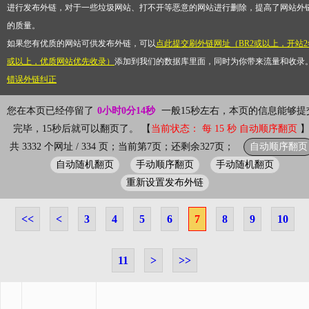
进行发布外链，对于一些垃圾网站、打不开等恶意的网站进行删除，提高了网站外
的质量。
如果您有优质的网站可供发布外链，可以
点此提交刷外链网址（BR2或以上，开站2
或以上，优质网站优先收录）
添加到我们的数据库里面，同时为你带来流量和收录
错误外链纠正
您在本页已经停留了
0小时0分14秒
一般15秒左右，本页的信息能够提
完毕，15秒后就可以翻页了。 【
当前状态： 每 15 秒 自动顺序翻页
自动顺序翻页
共 3332 个网址 / 334 页；当前第7页；还剩余327页；
自动随机翻页
手动顺序翻页
手动随机翻页
重新设置发布外链
<<
<
3
4
5
6
7
8
9
10
11
>
>>