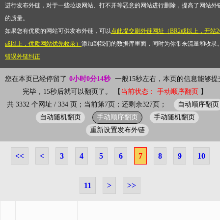
进行发布外链，对于一些垃圾网站、打不开等恶意的网站进行删除，提高了网站外
的质量。
如果您有优质的网站可供发布外链，可以
点此提交刷外链网址（BR2或以上，开站2
或以上，优质网站优先收录）
添加到我们的数据库里面，同时为你带来流量和收录
错误外链纠正
您在本页已经停留了
0小时0分15秒
一般15秒左右，本页的信息能够提
完毕，15秒后就可以翻页了。 【
当前状态： 手动顺序翻页
】
自动顺序翻页
共 3332 个网址 / 334 页；当前第7页；还剩余327页；
自动随机翻页
手动顺序翻页
手动随机翻页
重新设置发布外链
<<
<
3
4
5
6
7
8
9
10
11
>
>>