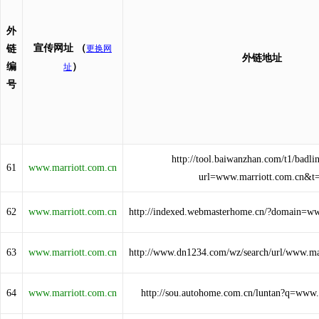
外
宣传网址
（
链
更换网
外链地址
编
）
址
号
http://tool.baiwanzhan.com/t1/badli
61
www.marriott.com.cn
url=www.marriott.com.cn&t
62
www.marriott.com.cn
http://indexed.webmasterhome.cn/?domain=ww
63
www.marriott.com.cn
http://www.dn1234.com/wz/search/url/www.ma
64
www.marriott.com.cn
http://sou.autohome.com.cn/luntan?q=www.