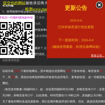
提交你的网站
被收录后将大幅提升流量和外链，
查看展示页面
常见问题
更新公告
-
检测www.marriott.com.cn是否收录
1、使用超级外链会被认为是搜索引擎优化作弊吗？
超级外链只是一个简便而集成
手机扫一扫随时随地刷外链
查询工具，模拟的是正常手工查询，不是作弊。如果是作弊，那您可以使用超级外
2026-8-6
推广竞争对手的网址，让它k掉。
已对外链库进行优化更新
2、网站优化单纯依靠超级外链加单向链接可行吗？
网站优化不能单纯依靠超级外
链，需要结合普通的外链以及友情链接，您可以到站长论坛发布外链，到友情链接
下一更新时间：2026-8-8
台交换友情链接。
（确保使用最新，杜绝垃圾网站链）
3、如何使用超级外链效果最好？
超级外链不同于普通的外链，它是动态的链接，
有频繁使用超级外链工具进行优化，才能获得稳定的外链
，最终使搜索引擎收录带
更多公告...
址的查询页面。
目前共有
13212
个刷外链网址，其中精选出优质网址
3317
个发布外链，每页发布
10
个，共
332
页。系统自动将您的网站外链发到这些地方。更奇妙的是，这一切都是免
费的。
（每页发布数量=间隔时间-5，如：你设置间隔时间为20秒，则每页发布15个；设置
为28秒，则每页发布23个，以此类推。时间范围在15-30秒之间，其他默认为20秒。
为了避免对网站造成负面影响，我们定期对数据库进行精简、优化，挑选优质的网