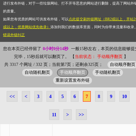
进行发布外链，对于一些垃圾网站、打不开等恶意的网站进行删除，提高了网站外
的质量。
如果您有优质的网站可供发布外链，可以
点此提交刷外链网址（BR2或以上，开站2
或以上，优质网站优先收录）
添加到我们的数据库里面，同时为你带来流量和收录
错误外链纠正
您在本页已经停留了
0小时0分14秒
一般15秒左右，本页的信息能够提
完毕，15秒后就可以翻页了。 【
当前状态： 手动顺序翻页
】
自动顺序翻页
共 3317 个网址 / 332 页；当前第7页；还剩余325页；
自动随机翻页
手动顺序翻页
手动随机翻页
重新设置发布外链
<<
<
3
4
5
6
7
8
9
10
11
>
>>