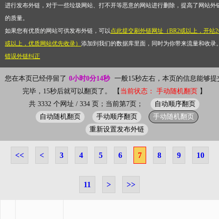
进行发布外链，对于一些垃圾网站、打不开等恶意的网站进行删除，提高了网站外
的质量。
如果您有优质的网站可供发布外链，可以
点此提交刷外链网址（BR2或以上，开站2
或以上，优质网站优先收录）
添加到我们的数据库里面，同时为你带来流量和收录
错误外链纠正
您在本页已经停留了
0小时0分15秒
一般15秒左右，本页的信息能够提
完毕，15秒后就可以翻页了。 【
当前状态： 手动随机翻页
】
自动顺序翻页
共 3332 个网址 / 334 页；当前第7页；
自动随机翻页
手动顺序翻页
手动随机翻页
重新设置发布外链
<<
<
3
4
5
6
7
8
9
10
11
>
>>