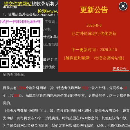
提交你的网站
被收录后将大幅提升流量和外链，
查看展示页面
常见问题
更新公告
-
检测www.cqkjg.cn是否收录
1、使用超级外链会被认为是搜索引擎优化作弊吗？
超级外链只是一个简便而集成
手机扫一扫随时随地刷外链
查询工具，模拟的是正常手工查询，不是作弊。如果是作弊，那您可以使用超级外
2026-8-8
推广竞争对手的网址，让它k掉。
已对外链库进行优化更新
2、网站优化单纯依靠超级外链加单向链接可行吗？
网站优化不能单纯依靠超级外
链，需要结合普通的外链以及友情链接，您可以到站长论坛发布外链，到友情链接
下一更新时间：2026-8-10
台交换友情链接。
（确保使用最新，杜绝垃圾网站链）
3、如何使用超级外链效果最好？
超级外链不同于普通的外链，它是动态的链接，
有频繁使用超级外链工具进行优化，才能获得稳定的外链
，最终使搜索引擎收录带
更多公告...
址的查询页面。
目前共有
13264
个刷外链网址，其中精选出优质网址
3332
个发布外链，每页发布
10
个，共
334
页。系统自动将您的网站外链发到这些地方。更奇妙的是，这一切都是免
费的。
（每页发布数量=间隔时间-5，如：你设置间隔时间为20秒，则每页发布15个；设置
为28秒，则每页发布23个，以此类推。时间范围在15-30秒之间，其他默认为20秒。
为了避免对网站造成负面影响，我们定期对数据库进行精简、优化，挑选优质的网