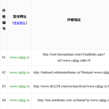
外
链
宣传网址
外链地址
编
（
）
更换网址
号
http://tool.baiwanzhan.com/t1/badlinks.aspx?
61
www.cqkjg.cn
url=www.cqkjg.cn&t=0
62
www.cqkjg.cn
http://indexed.webmasterhome.cn/?domain=www.cqkj
63
www.cqkjg.cn
http://www.dn1234.com/wz/search/url/www.cqkjg.cn.
64
www.cqkjg.cn
http://sou.autohome.com.cn/luntan?q=www.cqkjg.c